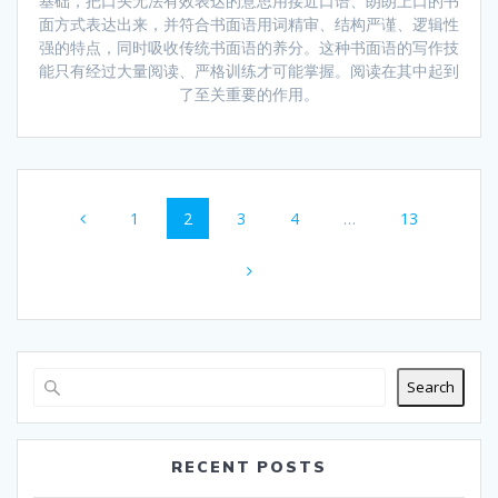
基础，把口头无法有效表达的意思用接近口语、朗朗上口的书
面方式表达出来，并符合书面语用词精审、结构严谨、逻辑性
强的特点，同时吸收传统书面语的养分。这种书面语的写作技
能只有经过大量阅读、严格训练才可能掌握。阅读在其中起到
了至关重要的作用。
Posts
Page
Page
Page
Page
Page
1
2
3
4
…
13
navigation
Search
RECENT POSTS