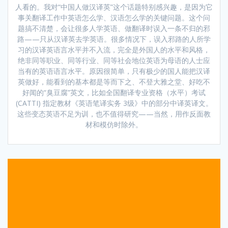
人看的。我对“中国人做汉译英”这个话题特别感兴趣，是因为它
事关翻译工作中英语怎么学、汉语怎么学的关键问题。这个问
题搞不清楚，会让很多人学英语、做翻译时误入一条不归的邪
路——只从汉译英去学英语。很多情况下，误入邪路的人所学
习的汉译英语言水平并不入流，完全是外国人的水平和风格，
绝非同等职业、同等行业、同等社会地位英语为母语的人士应
当有的英语语言水平。原因很简单，只有极少的国人能把汉译
英做好，能看到的基本都是等而下之、不登大雅之堂、好吃不
好闻的“臭豆腐”英文，比如全国翻译专业资格（水平）考试
(CATTI) 指定教材《英语笔译实务 3级》中的部分中译英译文。
这些变态英语不足为训，也不值得研究——当然，用作反面教
材和模仿时除外。