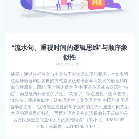
“流水句、重视时间的逻辑思维”与顺序象
似性
August 19, 2017
摘要：通过分析英文与中文句子中动词出现的顺序，本文表明
这两种语言均以各自的方式遵循认知语言学所发现的语言顺序
象似性原则，因此“重时间先后之序”并不是英语或者汉语的“特
点”，而是这两种语言的共性。 关键字：散点透视；焦点透视；
流水句；顺序象似性；认知语言学；文化语言学 中国的文化语
言学者提出，“汉语散点透视的句子反映的是汉民族重时间先后
之序的逻辑思维特点，而西方语言具焦点透视的句子反映的是
西方民族重空间立体关系的思维特点”（申小龙，1988:445-
446；苏新春，2014:146-147）。