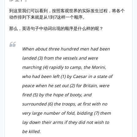
到这里我们可以看到，按照客观世界的实际发生过程，将各个
动作排列下来就是从1到7这样一个顺序。
那么，英语句子中动词出现的顺序是什么样的呢？
When about three hundred men had been
landed (3) from the vessels and were
marching (4) rapidly to camp, the Morini,
who had been left (1) by Caesar in a state of
peace when he set out (2) for Britain, were
fired (5) by the hope of booty, and
surrounded (6) the troops, at first with no
very large number of fold, bidding (7) them
lay down their arms if they did not wish to
be killed.