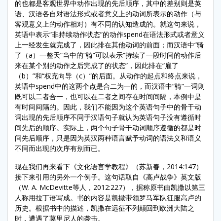
的也都是客观世界中动作出现的先后顺序，其中的差别则是英
语、汉语各自对语法形式或者意义上的动词所表示的动作（与
客观意义上的动作相对）有不同的认知造成的。就这句来说，
英语中表示“非持续动作状态”的动作spend在语法形式或者意义
上一经发生就完成了，因此排在其他动词的前面；而汉语中“骑
了（a）一整天”当中的“骑”可以表示“持续了一段时间的动作后
来在某个别的动作之后完成了的状态”，因此排在“雇了
（b）”和“权充向导（c）”的后面。从动作的起点和终点来说，
英语中spend中的这两个点是合二为一的，而汉语中“骑”一词则
既可以二者合一，也可以在二者之间存在时间间隔，本例中是
有时间间隔的。因此，我们不能因为这个英语句子中的骨干动
词出现的先后顺序不同于汉语句子就认为英语句子没有遵循时
间先后的顺序。实际上，两个句子骨干动词顺序遵循的都是时
间先后顺序，只是因为英汉两种语言赋予动词的语法义和语义
不同而出现的次序有别而已。
现在我们再来看下《文化语言学教程》（苏新春，2014:147）
接下来引用的另外一个例子。这句话取自《高卢战争》英文版
（W. A. McDevitte等人，2012:227），据称原书由凯撒以第三
人称用拉丁语写成。书的内容是凯撒带领罗马军队征服高卢的
历史。根据书中的描述，凯撒在远征不列颠回到欧洲大陆之
时，遭遇了莫里尼人的袭击。