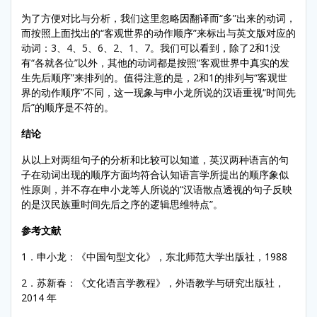
为了方便对比与分析，我们这里忽略因翻译而“多”出来的动词，
而按照上面找出的“客观世界的动作顺序”来标出与英文版对应的
动词：3、4、5、6、2、1、7。我们可以看到，除了2和1没
有“各就各位”以外，其他的动词都是按照“客观世界中真实的发
生先后顺序”来排列的。值得注意的是，2和1的排列与“客观世
界的动作顺序”不同，这一现象与申小龙所说的汉语重视“时间先
后”的顺序是不符的。
结论
从以上对两组句子的分析和比较可以知道，英汉两种语言的句
子在动词出现的顺序方面均符合认知语言学所提出的顺序象似
性原则，并不存在申小龙等人所说的“汉语散点透视的句子反映
的是汉民族重时间先后之序的逻辑思维特点”。
参考文献
1．申小龙：《中国句型文化》，东北师范大学出版社，1988
2．苏新春：《文化语言学教程》，外语教学与研究出版社，
2014 年