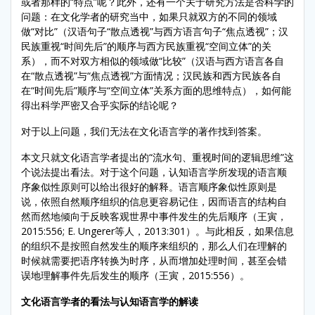
或者那样的“特点”呢？此外，还有一个关于研究方法是否科学的
问题：在文化学者的研究当中，如果只就双方的不同的领域
做“对比”（汉语句子“散点透视”与西方语言句子“焦点透视”；汉
民族重视“时间先后”的顺序与西方民族重视“空间立体”的关
系），而不对双方相似的领域做“比较”（汉语与西方语言各自
在“散点透视”与“焦点透视”方面情况；汉民族和西方民族各自
在“时间先后”顺序与“空间立体”关系方面的思维特点），如何能
得出科学严密又合乎实际的结论呢？
对于以上问题，我们无法在文化语言学的著作找到答案。
本文只就文化语言学者提出的“流水句、重视时间的逻辑思维”这
个说法提出看法。对于这个问题，认知语言学所发现的语言顺
序象似性原则可以给出很好的解释。语言顺序象似性原则是
说，依照自然顺序组织的信息更容易记住，因而语言的结构自
然而然地倾向于反映客观世界中事件发生的先后顺序（王寅，
2015:556; E. Ungerer等人，2013:301）。与此相反，如果信息
的组织不是按照自然发生的顺序来组织的，那么人们在理解的
时候就需要把语序转换为时序，从而增加处理时间，甚至会错
误地理解事件先后发生的顺序（王寅，2015:556）。
文化语言学者的看法与认知语言学的解读