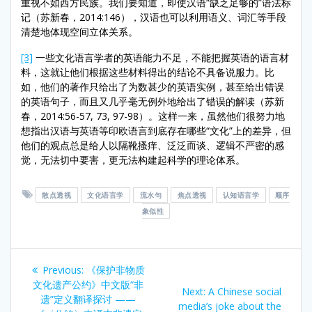
重视不如西方民族。我们要知道，即使汉语“缺乏足够的”语法标
记（苏新春，2014:146），汉语也可以利用语义、词汇等手段
清楚地体现空间立体关系。
[3]
一些文化语言学者的英语能力不足，不能把握英语的语言材
料，这就让他们根据这些材料得出的结论不具备说服力。比
如，他们的著作只给出了为数甚少的英语实例，甚至给出错误
的英语句子，而且又几乎毫无例外地给出了错误的解读（苏新
春，2014:56-57, 73, 97-98）。这样一来，虽然他们很努力地
想指出汉语与英语等印欧语言到底存在哪些“文化”上的差异，但
他们的观点总是给人以隔靴搔痒、泛泛而谈、逻辑不严密的感
觉，无法切中要害，更无法构建起科学的理论体系。
散点透视
文化语言学
流水句
焦点透视
认知语言学
顺序
象似性
Post
Previous
Previous:
《保护非物质
navigation
post:
文化遗产公约》中文版“非
Next
Next:
A Chinese social
遗”定义翻译探讨 ——
post:
media’s joke about the