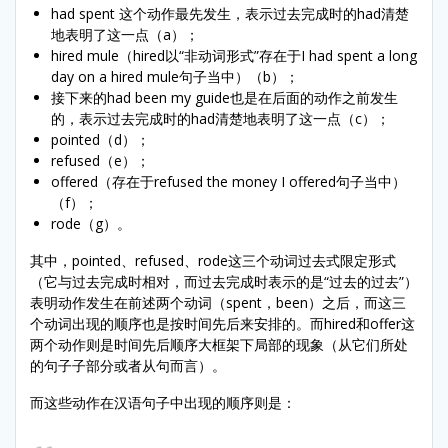
had spent 这个动作最先发生，表示过去完成时的had清楚
地表明了这一点（a）；
hired mule（hired以“非动词形式”存在于I had spent a long
day on a hired mule句子当中）（b）；
接下来的had been my guide也是在后面的动作之前发生
的，表示过去完成时的had清楚地表明了这一点（c）；
pointed（d）；
refused（e）；
offered（存在于refused the money I offered句子当中）
（f）；
rode（g）。
其中，pointed、refused、rode这三个动词过去式限定形式
（它与过去完成时相对，而过去完成时表示的是“过去的过去”）
表明动作发生在前述两个动词（spent，been）之后，而这三
个动词出现的顺序也是按时间先后来安排的。而hired和offer这
两个动作则是时间先后顺序大框架下局部的现象（从它们所处
的句子子部分或者从句而言）。
而这些动作在汉语句子中出现的顺序则是：