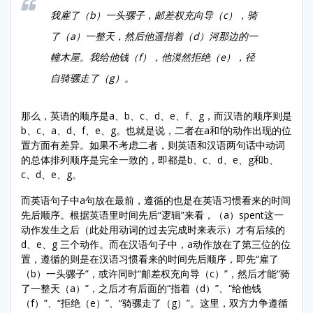
我雇了（b）一头骡子，邮差权充向导（c），骑
了（a）一整天，然后他遥指着（d）河那边的一
幢木屋。我给他钱（f），他漠然拒绝（e），径
自骑骡走了（g）。
那么，英语的顺序是a、b、c、d、e、f、g，而汉语的顺序则是
b、c、a、d、f、e、g。也就是说，二者在a和f的动作出现的位
置方面有差异。如果不考虑二者，则英语和汉语两句话中动词
的总体排列顺序是完全一致的，即都是b、c、d、e、g和b、
c、d、e、g。
而英语句子中a句放在最前，遵循的也是在英语习惯看来的时间
先后顺序。根据英语里时间先后“逻辑”来看，（a）spent这一
动作发生之后（此处用动词的过去完成时来表示）才有后续的
d、e、g 三个动作。而在汉语句子中，a动作放在了第三位的位
置，遵循的则是在汉语习惯看来的时间先后顺序，即先“雇了
（b）一头骡子”，或许同时“邮差权充向导（c）”，然后才能“骑
了一整天（a）”，之后才有后面的“指着（d）”、“给他钱
（f）”、“拒绝（e）”、“骑骡走了（g）”。这里，双方力争遵循