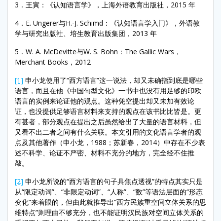
3．王寅：《认知语言学》，上海外语教育出版社，2015 年
4．E. Ungerer与H.-J. Schimd：《认知语言学入门》，外语教
学与研究出版社、培生教育出版集团，2013 年
5．W. A. McDevitte与W. S. Bohn：The Gallic Wars，
Merchant Books，2012
[1]
申小龙使用了“西方语言”这一说法，却又未确指到底是哪些
语言，而且在他《中国句型文化》一书中也没有用足够的印欧
语言的实例来论证他的观点。这种凭空提出却又未加有效论
证，也没提供足够语言材料来支持的观点在该书比比皆是。更
有甚者，部分观点在提出之后虽然给出了大量的语言材料，但
又看不出二者之间有什么关联。本文引用的文化语言学者的观
点及其他著作（申小龙，1988；苏新春，2014）中存在不少表
述不科学、论证不严密、材料不充分的地方，完全经不住推
敲。
[2]
申小龙所说的“西方语言的句子具焦点透视”的特点其实只是
从“限定动词”、“非限定动词”、“人称”、“数”等语法层面的“形态
变化”来着眼的，但由此就推导出“西方民族重空间立体关系的思
维特点”则理由不够充分，也不能证明汉民族对空间立体关系的