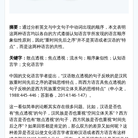
摘要：
通过分析英文与中文句子中动词出现的顺序，本文表明
这两种语言均以各自的方式遵循认知语言学所发现的语言顺序
象似性原则，因此“重时间先后之序”并不是英语或者汉语的“特
点”，而是这两种语言的共性。
关键字：
散点透视；焦点透视；流水句；顺序象似性；认知语
言学；文化语言学
中国的文化语言学者提出，“汉语散点透视的句子反映的是汉民
族重时间先后之序的逻辑思维特点，而西方语言具焦点透视的
句子反映的是西方民族重空间立体关系的思维特点”（申小龙，
1988:445-446；苏新春，2014:146-147）。
这一看似简单的论断其实存在很多问题。比如，汉语是否也
有“焦点透视”的句子，汉民族是否也重视“空间立体关系”？西方
语言是否也有“散点透视”的句子，西方民族是否也重视“时间先
后之序”？如果回答都是肯定的，那么双方的差异又如何呢？这
种差异是否足以使文化语言学者宣称汉语或者西方语言有这样