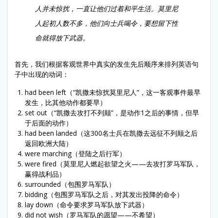
人并未惊扰，一直让他们过着和平生活。莫里尼
人起初人数不多，他们向士兵喝令，要想留下性
命就得放下武器。
首先，我们根据客观世界中真实的发生先后顺序来排列英语句
子中出现的动词：
had been left（“凯撒未惊扰莫里尼人”，这一客观事件最早
发生，比其他动作都要早）
set out（“凯撒去攻打不列颠”，是动作1之后的事情，但早
于后面的动作）
had been landed（这300名士兵在凯撒去远征不列颠之后
返回欧洲大陆）
were marching（登陆之后行军）
were fired（莫里尼人燃起欲望之火——去攻打罗马军队，
赢得战利品）
surrounded（包围罗马军队）
bidding（包围罗马军队之后，对其发出投降的命令）
lay down（命令要求罗马军队放下武器）
did not wish（罗马军队的愿望——不希望）