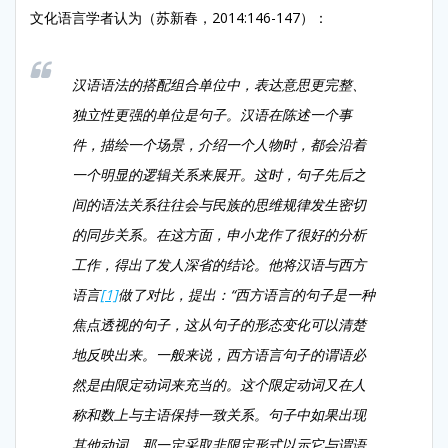
文化语言学者认为（苏新春，2014:146-147）：
汉语语法的搭配组合单位中，表达意思更完整、
独立性更强的单位是句子。汉语在陈述一个事
件，描绘一个场景，介绍一个人物时，都会沿着
一个明显的逻辑关系来展开。这时，句子先后之
间的语法关系往往会与民族的思维规律发生密切
的同步关系。在这方面，申小龙作了很好的分析
工作，得出了发人深省的结论。他将汉语与西方
语言
[1]
做了对比，提出：“西方语言的句子是一种
焦点透视的句子，这从句子的形态变化可以清楚
地反映出来。一般来说，西方语言句子的谓语必
然是由限定动词来充当的。这个限定动词又在人
称和数上与主语保持一致关系。句子中如果出现
其他动词，那一定采取非限定形式以示它与谓语