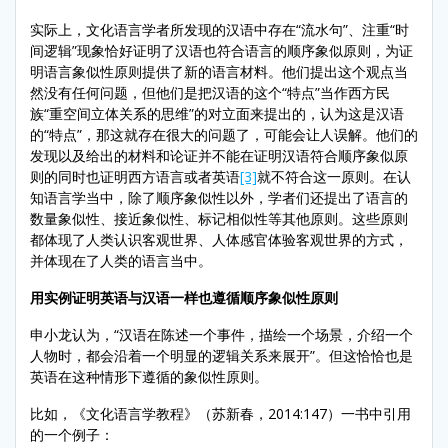
实际上，文化语言学者所发现的汉语中存在“流水句”、注重“时
间逻辑”现象恰好证明了汉语也符合语言的顺序象似原则，为证
明语言象似性原则提供了新的语言材料。他们提出这个观点当
然没有任何问题，但他们是把汉语的这个“特点”当作西方民
族“重空间立体关系的思维”的对立面来提出的，认为这是汉语
的“特点”，那这就存在很大的问题了，可能会让人误解。他们的
发现以及给出的材料和论证并不能在证明汉语符合顺序象似原
则的同时也证明西方语言或者英语
[3]
就不符合这一原则。在认
知语言学当中，除了顺序象似性以外，学者们还提出了语言的
数量象似性、接近象似性、标记相似性等其他原则。这些原则
都体现了人类认识客观世界、人体感官体验客观世界的方式，
并体现在了人类的语言当中。
用实例证明英语与汉语一样也遵循顺序象似性原则
申小龙认为，“汉语在陈述一个事件，描绘一个场景，介绍一个
人物时，都会沿着一个明显的逻辑关系来展开”。但这恰恰也是
英语在这种情形下遵循的象似性原则。
比如，《文化语言学教程》（苏新春，2014:147）一书中引用
的一个例子：