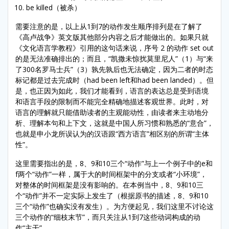
be killed（被杀）
需要注意的是，以上从1到7的动作发生顺序排列是在了解了
《高卢战争》英文版其他部分内容之后才能做出的。如果只就
《文化语言学教程》引用的这句话来说，序号 2 的动作 set out
的是无法准确排出的；而且，“凯撒未惊扰莫里尼人”（1）与“来
了300名罗马士兵”（3）孰先孰后也无法确定，因为二者的时态
标记都是过去完成时（had been left和had been landed）。但
是，也正因为如此，我们才能看到，语言的表达总是受到语境
和语言手段的限制而不能完全精确地描述客观世界。此时，对
语言的理解就只能借助读者的主观能动性，由读者来主动地分
析、理解本句和上下文，这就是中国人所习惯和熟悉的“意合”，
也就是申小龙所误认为的汉语跟“西方语言”相区别的所谓“主体
性”。
这里需要指出的是，8、9和10三个“动作”与上一个例子中的e和
f两个“动作”一样，属于大的时间框架中的分支或者“小环境”，
对整体的时间框架是没有影响的。在本例当中，8、9和10三
个“动作”并不一定实际上发生了（根据原书的描述，8、9和10
三个“动作”也确实没有发生）。为方便起见，我们这里不讨论这
三个动作的“细枝末节”，而只关注从1到7这些动词构成的动
作“主干”。