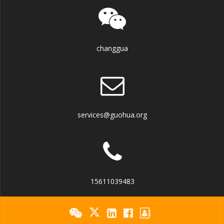
changgua
services@guohua.org
15611039483