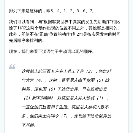
排列下来是这样的，即3、4、1、2、5、6、7。
我们可以看到，与“根据客观世界中真实的发生先后顺序”相比，
除了1和2这两个动作出现的位置不同之外，其他都是相同的。
此外，即使不在“正确”位置的动作1和2也是按实际发生的时间
先后顺序来排列的。
现在，我们来看下汉语句子中动词出现的顺序。
这艘船上的三百名左右士兵上了岸（3），急忙赶
向大营（4）。这时，莫里尼人由于贪图（5）战
利品，便包围（6）了这些士兵。早在凯撒出发
（2）到不列颠时，对莫里尼人并未惊扰（1），
一直让他们过着和平生活。莫里尼人起初人数不
多，他们向士兵喝令（7），要想留下性命就得放
下武器。