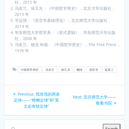
社，2015 年
冯友兰、涂又光：《中国哲学简史》，北京大学出版社，
2013 年
岑运强：《语言学基础理论》，北京师范大学出版社，
2014 年
华东师范大学哲学系：《形式逻辑》，华东师范大学出版
社，2008 年
冯友兰、德克·布德：《中国哲学简史》，The Free Press，
1976 年
中国哲学简史
冯友兰
涂又光
翻译
语言学
赵复三
Post
Previous
Previous:
我发现的两条
Next
Next:
安庆师范大学——
navigation
post:
定律——“蟑螂定律”和“英
post:
敬敷书院
文必有错定律”
Search