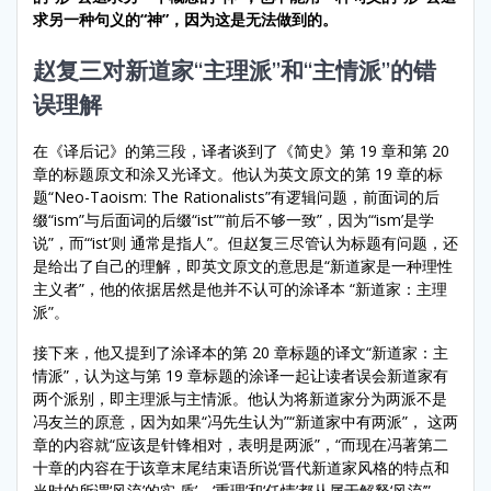
求另一种句义的“神”，因为这是无法做到的。
赵复三对新道家“主理派”和“主情派”的错
误理解
在《译后记》的第三段，译者谈到了《简史》第 19 章和第 20
章的标题原文和涂又光译文。他认为英文原文的第 19 章的标
题“Neo-Taoism: The Rationalists”有逻辑问题，前面词的后
缀“ism”与后面词的后缀“ist”“前后不够一致”，因为“‘ism’是学
说”，而“‘ist’则 通常是指人”。但赵复三尽管认为标题有问题，还
是给出了自己的理解，即英文原文的意思是“新道家是一种理性
主义者”，他的依据居然是他并不认可的涂译本 “新道家：主理
派”。
接下来，他又提到了涂译本的第 20 章标题的译文“新道家：主
情派”，认为这与第 19 章标题的涂译一起让读者误会新道家有
两个派别，即主理派与主情派。他认为将新道家分为两派不是
冯友兰的原意，因为如果“冯先生认为”“新道家中有两派”， 这两
章的内容就“应该是针锋相对，表明是两派”，“而现在冯著第二
十章的内容在于该章末尾结束语所说‘晋代新道家风格的特点和
当时的所谓‘风流’的实 质’，‘重理’和‘任情’都从属于解释‘风流’”。