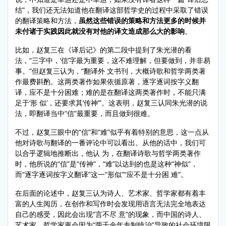
结”，我们还无法知道他在翻译这部哲学史的过程中采取了错误
的翻译策略和方法，
虽然这些错误的策略和方法更多的时候并
未付诸于实践因此就没有对他的译文造成那么大的影响
。
比如，赵复三在《译后记》的第二段中提到了朱光潜的看
法，“三字中，‘信’字最为重要，这不难理解，但要做到，并非易
事。”但赵复三认为，“翻译外 文书刊，大概诗歌和哲学两类著
作最费斟酌。这两类著作如果依循原著，逐字逐词按字义翻
译，应不是十分困难；难的是在翻译这两类著作时，不能只满
足于‘形 似’，还要求其‘传神’”。这表明，赵复三认同朱光潜的说
法，即翻译当中“信”最重要，而且做到很难。
不过，赵复三眼中的“信”和“难”似乎有着特别的意思，这一点从
他对诗歌与翻译的一番评论中可以看出。从他的话中，我们可
以合乎逻辑地推断出，他认 为，在翻译诗歌与哲学两类著作
时，他所说的“信”是“传神”，“难”以达到的也是这种“神似”，
而“逐字逐词按字义翻译”这一“形似”“应不是十分困 难”。
在后面的论述中，赵复三认为诗人、艺术家、哲学家都有着丰
富的人生阅历，在创作和写作时会发现用语言无法完全地表达
自己的感受，因此会出现“言不尽 意”的现象，而中国的诗人、
艺术家、哲学家更会因为“两千余年专制统治”导致的社会环境限