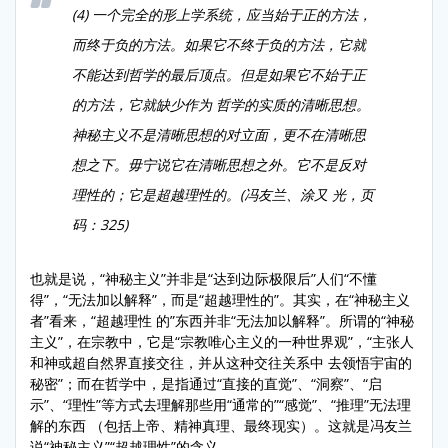
(4) 一个完全的形上学系统，应当始于正的方法，
而终于负的方法。如果它不终于负的方法，它就
不能达到哲学的最后顶点。但是如果它不始于正
的方法，它就缺少作为 哲学的实质的清晰思想。
神秘主义不是清晰思想的对立面，更不在清晰思
想之下。毋宁说它在清晰思想之外。它不是反对
理性的；它是超越理性的。(冯友兰、涂又 光，页
码：325)
也就是说，“神秘主义”并非是“达到边际极限后”人们“不懂
得”，“无法加以解释”，而是“超越理性的”。其实，在“神秘主义
者”看来，“超越理性 的”东西并非“无法加以解释”。所谓的“神秘
主义”，在宗教中，它是“宗教唯心主义的一种世界观”，“主张人
和神或超自然界直接交往，并从这种交往关系中 去领悟宇宙的
秘密”；而在哲学中，是指通过“直接的直觉”、“洞察”、“启
示”、“理性”等方式去理解那些用“通常的”“感觉”、“推理”无法理
解的东西 （包括上帝、精神真理、最终现实）。这就是冯友兰
说“神秘主义”“超越理性”的含义。