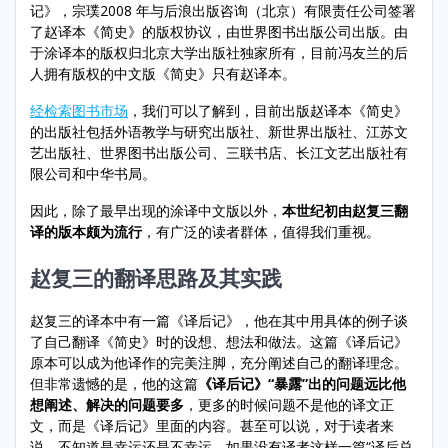
记》，宗璞2008 年与后浪出版咨询（北京）有限责任公司签署
了赵译本《简史》的版权协议，由世界图书出版公司出版。由
于涂译本的版权归北京大学出版社独家所有，目前冯友兰的后
人拥有版权的中文版《简史》只有赵译本。
经检索图书市场
，我们可以了解到，目前出版赵译本《简史》
的出版社包括外语教学与研究出版社、新世界出版社、江苏文
艺出版社、世界图书出版公司、三联书店、长江文艺出版社有
限公司和中华书局。
因此，除了最早出现的涂译中文版以外，
本世纪初由赵复三翻
译的版本颇为流行
，有广泛的读者群体，值得我们重视。
赵复三的翻译思路及其实践
赵复三的译本中有一篇《译后记》，他在其中用具体的例子谈
了自己翻译《简史》时的设想、想法和做法。这篇《译后记》
原本可以成为他译作的完美注脚，充分阐述自己的翻译理念。
但非常遗憾的是，他的这篇
《译后记》“暴露”出的问题远比他
想阐述、解决的问题要多
，更多的时候问题不是他的译文正
文，而是《译后记》里面的内容。甚至可以说，对于读者来
说，不知道是幸运还是不幸运，如果没有译者这样一篇“译后总