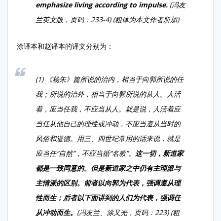
emphasize living according to impulse.
(冯友
兰英文版，页码：233-4) (粗体为本文作者所加)
涂译本和赵译本的译文分别为：
(1) 《杨朱》篇所说的治内，相当于向郭所说的任
我；所说的治外，相当于向郭所说的从人。人活
着，应当任我，不应当从人。就是说，人活着应
当任从他自己的理性或冲动，不应当遵从当时的
风俗和道德。用三、四世纪常用的话来说，就是
应当任“自然”，不应当循“名教”。
这一切，新道家
都是一致同意的。但是新道家之中仍有主理派与
主情派的区别。前者以向郭为代表，强调遵从理
性而生；后者以下面讲到的人们为代表，强调任
从冲动而生。
(冯友兰、涂又光，页码：223) (粗