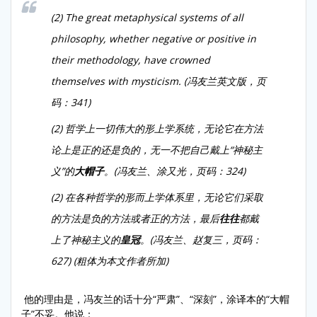
(2) The great metaphysical systems of all
philosophy, whether negative or positive in
their methodology, have crowned
themselves with mysticism. (冯友兰英文版，页
码：341)
(2) 哲学上一切伟大的形上学系统，无论它在方法
论上是正的还是负的，无一不把自己戴上“神秘主
义”的
大帽子
。(冯友兰、涂又光，页码：324)
(2) 在各种哲学的形而上学体系里，无论它们采取
的方法是负的方法或者正的方法，最后
往往
都戴
上了神秘主义的
皇冠
。(冯友兰、赵复三，页码：
627) (粗体为本文作者所加)
他的理由是，冯友兰的话十分“严肃”、“深刻”，涂译本的“大帽
子”不妥。他说：