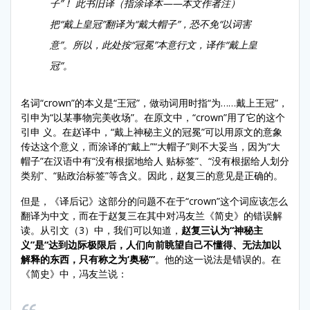
子”！ 此书旧译（指涂译本——本文作者注）
把“戴上皇冠”翻译为“戴大帽子”，恐不免“以词害
意”。所以，此处按“冠冕”本意行文，译作“戴上皇
冠”。
名词“crown”的本义是“王冠”，做动词用时指“为……戴上王冠”，
引申为“以某事物完美收场”。在原文中，“crown”用了它的这个
引申 义。在赵译中，“戴上神秘主义的冠冕”可以用原文的意象
传达这个意义，而涂译的“戴上”“大帽子”则不大妥当，因为“大
帽子”在汉语中有“没有根据地给人 贴标签”、“没有根据给人划分
类别”、“贴政治标签”等含义。因此，赵复三的意见是正确的。
但是，《译后记》这部分的问题不在于“crown”这个词应该怎么
翻译为中文，而在于赵复三在其中对冯友兰《简史》的错误解
读。从引文（3）中，我们可以知道，
赵复三认为“神秘主
义”是“达到边际极限后，人们向前眺望自己不懂得、无法加以
解释的东西，只有称之为‘奥秘’”
。他的这一说法是错误的。在
《简史》中，冯友兰说：