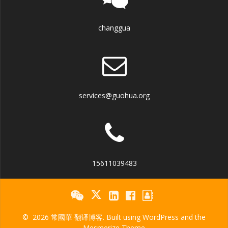
changgua
services@guohua.org
15611039483
© 2026 常國華 翻译博客. Built using WordPress and the
Mesmerize Theme