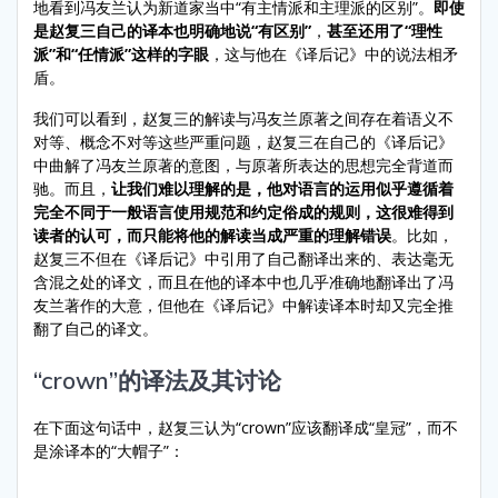
地看到冯友兰认为新道家当中“有主情派和主理派的区别”。
即使
是赵复三自己的译本也明确地说“有区别”
，
甚至还用了“理性
派”和“任情派”这样的字眼
，这与他在《译后记》中的说法相矛
盾。
我们可以看到，赵复三的解读与冯友兰原著之间存在着语义不
对等、概念不对等这些严重问题，赵复三在自己的《译后记》
中曲解了冯友兰原著的意图，与原著所表达的思想完全背道而
驰。而且，
让我们难以理解的是，他对语言的运用似乎遵循着
完全不同于一般语言使用规范和约定俗成的规则，这很难得到
读者的认可，而只能将他的解读当成严重的理解错误
。比如，
赵复三不但在《译后记》中引用了自己翻译出来的、表达毫无
含混之处的译文，而且在他的译本中也几乎准确地翻译出了冯
友兰著作的大意，但他在《译后记》中解读译本时却又完全推
翻了自己的译文。
“crown”的译法及其讨论
在下面这句话中，赵复三认为“crown”应该翻译成“皇冠”，而不
是涂译本的“大帽子”：