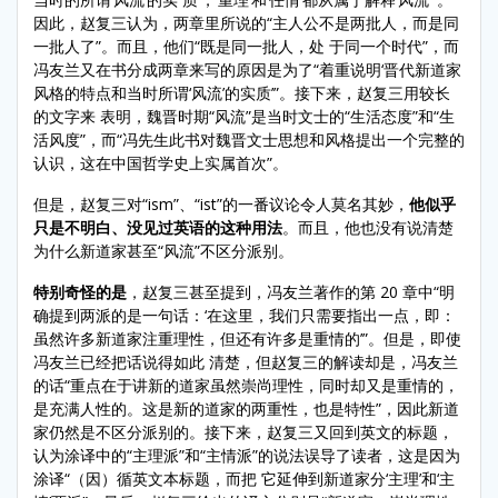
因此，赵复三认为，两章里所说的“主人公不是两批人，而是同
一批人了”。而且，他们“既是同一批人，处 于同一个时代”，而
冯友兰又在书分成两章来写的原因是为了“着重说明‘晋代新道家
风格的特点和当时所谓‘风流’的实质’”。接下来，赵复三用较长
的文字来 表明，魏晋时期“风流”是当时文士的“生活态度”和“生
活风度”，而“冯先生此书对魏晋文士思想和风格提出一个完整的
认识，这在中国哲学史上实属首次”。
但是，赵复三对“ism”、“ist”的一番议论令人莫名其妙，
他似乎
只是不明白、没见过英语的这种用法
。而且，他也没有说清楚
为什么新道家甚至“风流”不区分派别。
特别奇怪的是
，赵复三甚至提到，冯友兰著作的第 20 章中“明
确提到两派的是一句话：‘在这里，我们只需要指出一点，即：
虽然许多新道家注重理性，但还有许多是重情的’”。但是，即使
冯友兰已经把话说得如此 清楚，但赵复三的解读却是，冯友兰
的话“重点在于讲新的道家虽然崇尚理性，同时却又是重情的，
是充满人性的。这是新的道家的两重性，也是特性”，因此新道
家仍然是不区分派别的。接下来，赵复三又回到英文的标题，
认为涂译中的“主理派”和“主情派”的说法误导了读者，这是因为
涂译“（因）循英文本标题，而把 它延伸到新道家分‘主理’和‘主