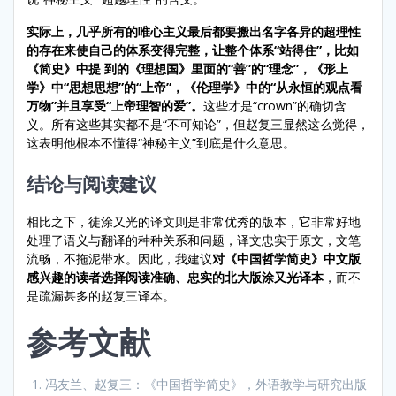
实际上，几乎所有的唯心主义最后都要搬出名字各异的超理性
的存在来使自己的体系变得完整，让整个体系“站得住”，比如
《简史》中提 到的《理想国》里面的“善”的“理念”，《形上
学》中“思想思想”的“上帝”，《伦理学》中的“从永恒的观点看
万物”并且享受“上帝理智的爱”。
这些才是“crown”的确切含
义。所有这些其实都不是“不可知论”，但赵复三显然这么觉得，
这表明他根本不懂得“神秘主义”到底是什么意思。
结论与阅读建议
相比之下，徒涂又光的译文则是非常优秀的版本，它非常好地
处理了语义与翻译的种种关系和问题，译文忠实于原文，文笔
流畅，不拖泥带水。因此，我建议
对《中国哲学简史》中文版
感兴趣的读者选择阅读准确、忠实的北大版涂又光译本
，而不
是疏漏甚多的赵复三译本。
参考文献
冯友兰、赵复三：《中国哲学简史》，外语教学与研究出版