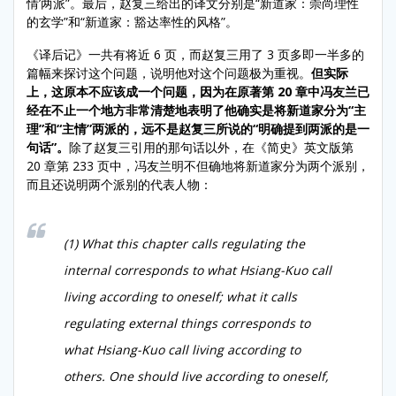
情’两派”。最后，赵复三给出的译文分别是“新道家：崇尚理性
的玄学”和“新道家：豁达率性的风格”。
《译后记》一共有将近 6 页，而赵复三用了 3 页多即一半多的
篇幅来探讨这个问题，说明他对这个问题极为重视。
但实际
上，这原本不应该成一个问题，因为在原著第 20 章中冯友兰已
经在不止一个地方非常清楚地表明了他确实是将新道家分为“主
理”和“主情”两派的，远不是赵复三所说的“明确提到两派的是一
句话”。
除了赵复三引用的那句话以外，在《简史》英文版第
20 章第 233 页中，冯友兰明不但确地将新道家分为两个派别，
而且还说明两个派别的代表人物：
(1) What this chapter calls regulating the
internal corresponds to what Hsiang-Kuo call
living according to oneself; what it calls
regulating external things corresponds to
what Hsiang-Kuo call living according to
others. One should live according to oneself,