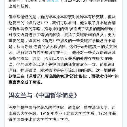
相仿的“当代著名学者”
赵复三
（1926－2015）在本世纪初翻译
出版的新版。
但非常遗憾的是，新的译本原本应该对原译本有所突破，但从
赵复三的《译后记》中，我们可以看到，他采取了并不适合翻
译哲学著作的策略，指导原则的错 误造成了诸多的翻译错误；
对原文语篇进行了错误的解读，混淆了关键语词的含义；更为
重要的是，译者对《简史》中涉及的一些关键哲学概念并不清
楚，从而导致 连篇的误读和误解。这似乎表明赵复三的英文阅
读、理解能力与哲学知识存在不足，他还对一些英汉语词及其
所指的概念、词义、语义以及语义关系的处理存在很大 的失
误。他的译本还出现了关键词语的译文前后不一致、简单词汇
理解、翻译错误、校对错误等等不该出现的问题。
这一切使得
赵复三在《译后记》所设想的实现“迈过‘形似’，而要求‘传神’”的
豪言完全成了奢谈。
冯友兰与《中国哲学简史》
冯友兰是中国当代著名的哲学家、教育家，曾在清华大学、西
南联合大学任教。1918 年毕业于北京大学哲学系，1924 年获
得美国哥伦比亚大学哲学博士学位。