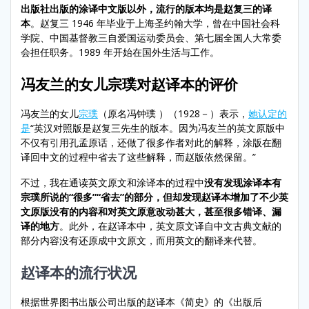
出版社出版的涂译中文版以外，流行的版本均是赵复三的译
本
。赵复三 1946 年毕业于上海圣约翰大学，曾在中国社会科
学院、中国基督教三自爱国运动委员会、第七届全国人大常委
会担任职务。1989 年开始在国外生活与工作。
冯友兰的女儿宗璞对赵译本的评价
冯友兰的女儿
宗璞
（原名冯钟璞 ）（1928－）表示，
她认定的
是
“英汉对照版是赵复三先生的版本。因为冯友兰的英文原版中
不仅有引用孔孟原话，还做了很多作者对此的解释，涂版在翻
译回中文的过程中省去了这些解释，而赵版依然保留。”
不过，我在通读英文原文和涂译本的过程中
没有发现涂译本有
宗璞所说的“很多”“省去”的部分，但却发现赵译本增加了不少英
文原版没有的内容和对英文原意改动甚大，甚至很多错译、漏
译的地方
。此外，在赵译本中，英文原文译自中文古典文献的
部分内容没有还原成中文原文，而用英文的翻译来代替。
赵译本的流行状况
根据世界图书出版公司出版的赵译本《简史》的《出版后