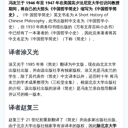
冯友兰于 1946 年至 1947 年在美国宾夕法尼亚大学任访问教授
期间，将自己的大部头《中国哲学简史》缩写为《中国哲学简
史》。
《中 国哲学简史》英文书名为 A Short History of
Chinese Philosophy，此书出版时中文名为《中国哲学小
史》，但 1933 年商务印书馆出版的《万有文库百科小丛书》
中已经有了一本著者的《中国哲学小史》，因此后来著者将其
中文名定为《中国哲学简史》（下称《简史》）。
译者涂又光
涂又光于 1985 年将《简史》翻译为中文版，现在由北京大学
出版社出版，并由该出版社享有独家版权。涂又光是冯友兰的
学生，除了其代表作《简史》中文译本以外，还历时十年 将冯
友兰的学术成果整理为《三松堂全集》。根据北京大学出版社
的介绍，该出版社出版的涂译《简史》是冯友兰亲自指导翻译
并认可的唯一版本。
译者赵复三
赵复三于 21 世纪初重新翻译了《简史》并由多家出版社出版。
由于北京大学出版社独家享有涂译本的版权，因此
除北京大学