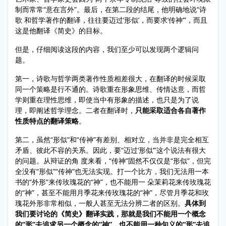
制而常常“意在言外”。最后，在第二段的结尾，他明确地说“诗
歌 和哲学著作的翻译，往往要迈过‘形似’，而要求‘传神’”，而且
这是他翻译《简史》的目标。
但是，仔细阅读这段的内容，我们至少可以发现两个逻辑问
题。
第一，诗歌与哲学两类著作性质相差很大，在翻译的时候采取
同一个策略是行不通的。诗歌重在形象思维、传情达意，而哲
学则重在理性思维，即使当中有形象的描述，也只是为了说
理，即阐述哲学理念。二者在翻译时，
只能采取适合各自著作
性质特点的翻译策略
。
第二，虽然“形似”和“传神”有差别、相对立，当并非是完全相互
矛盾、彼此不容的关系。因此，要“迈过‘形似’”这个说法有很大
的问题。从辩证的角 度来看，“传神”固然不仅仅是“形似”，但完
全没有“形似”“传神”也无法实现。打一个比方，我们无法用一本
书的“外形”来传玫瑰花的“神”，也不能用一 朵茉莉花来传玫瑰花
的“神”，甚至不能用月季花来传玫瑰花的“神”，尽管月季花和玫
瑰花外形非常相似，一般人甚至无法分辨二者的区别。
具体到
我们要讨论的《简史》翻译实践，那就是我们不能用一个概念
的“形”去追求另一个概念的“神”，也不能用一种句义的“形”去追