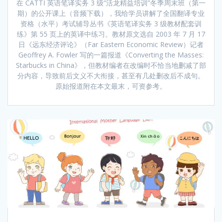
在 CATTI 英语笔译实务 3 级“活龙精益培训”冬季周末班（第一
期）的公开课上（音频下载），我给学员讲解了全国翻译专业
资格（水平）考试辅导丛书《英语笔译实务 3 级教材配套训
练》第 55 页上的英译中练习。教材原文选自 2003 年 7 月 17
日《远东经济评论》（Far Eastern Economic Review）记者
Geoffrey A. Fowler 写的一篇报道《Converting the Masses:
Starbucks in China》，但教材编者在改编时不恰当地删减了部
分内容，导致前后文义不大衔接，甚至有几处删改后不成句。
原始报道附在本文最末，可资参考。