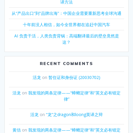
译方法
从“产品出口”到“品牌出海”：中国企业需要重新思考全球沟通
十年前没人相信，如今全世界都在追赶中国汽车
AI 负责干活，人类负责背锅：高端翻译最后的壁垒竟然是
这？
RECENT COMMENTS
活龙
on
暂住证和身份证 (20030702)
活龙
on
我发现的两条定律——“蟑螂定律”和“英文必有错定
律”
活龙
on
“龙”之dragon和loong英译之辩
黄佶
on
我发现的两条定律——“蟑螂定律”和“英文必有错定