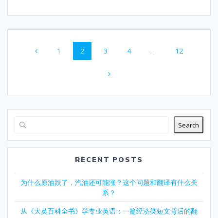
Posts
Page
Page
Page
Page
Page
1
2
3
4
…
12
navigation
Search
RECENT POSTS
为什么原油跌了，汽油还可能涨？这个问题和翻译有什么关
系？
从《大英百科全书》学专业英语：一篇经济类短文背后的翻