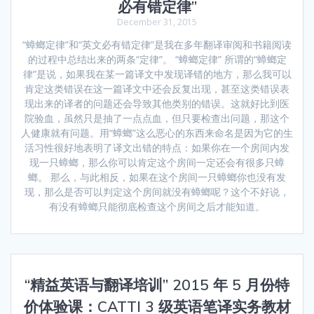
必有错定律”
December 31, 2015
“蟑螂定律”和“英文必有错定律”是我在多年翻译审阅和书籍阅读
的过程中总结出来的两条“定律”。 “蟑螂定律” 所谓的“蟑螂定
律”是说，如果我在某一篇译文中发现译错的地方，那么我可以
肯定这类错误在这一篇译文中还会反复出现，甚至这类错误表
现出来的译者的问题还会导致其他类别的错误。这就好比到医
院验血，虽然只是抽了一点点血，但只要检查出问题，那这个
人健康就有问题。用“蟑螂”这么恶心的东西来命名是因为它的生
活习性很好地表明了译文出错的特点：如果你在一个房间内发
现一只蟑螂，那么你可以肯定这个房间一定还会有很多只蟑
螂。 那么，与此相反，如果在这个房间一只蟑螂你也没有发
现，那么是否可以判定这个房间就没有蟑螂呢？这个不好说，
有没有蟑螂只能彻底检查这个房间之后才能知道。
“精益英语与翻译培训” 2015 年 5 月份特
价体验课：CATTI 3 级英语笔译实务教材