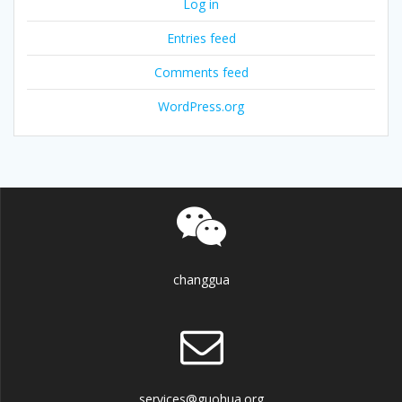
Log in
Entries feed
Comments feed
WordPress.org
changgua
services@guohua.org