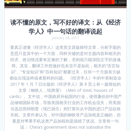
读不懂的原文，写不好的译文：从《经济
学人》中一句话的翻译说起
January 28, 2017
要真正读懂《经济学人》这类英文原版财经文章，分析字面的
意思只是其中的一个方面，同样关键的是对主题内容和相关的
经济、政治情况要有足够的了解，否则就只能深陷文字的迷魂
阵。其实，翻译工作想做好也未尝不是如此，相关的“语言知
识”、“专业知识”和“百科知识”都要过关，任何一个方面有欠缺
都会出现这样或者那样的问题。 《经济学人》中的中美制造业
2017 年 1 月 7 日出版的《经济学人》第 8 页上有一篇很短的
文章《钢铁人，纸牌屋》（Men of steel, houses of
cards）。文中说，中国政府补贴国内行业，使得廉价的中国产
品倾销国际市场，导致美国相关行业的工作机会流失，而美国
当选总统特朗普（现已就任）则打算向从中国的进口产品征收
关税。文章作者认为，对中国的钢铁等产品加税是正确的，但
要是对苹果手机这类产品加税则是搞错了状况。文章有一句
说： China’s government does not subsidise the