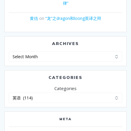
律”
黄佶
on
“龙”之dragon和loong英译之辩
ARCHIVES
Archives
CATEGORIES
Categories
META