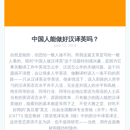
中国人能做好汉译英吗？
June 12, 2014
自然是能的，但恐怕一般人做不到。而我这篇文章是写给一般
人看的。我对“中国人做汉译英”这个话题特别感兴趣，是因为它
事关翻译工作中英语怎么学、汉语怎么学的关键问题。这个问
题搞不清楚，会让很多人学英语、做翻译时误入一条不归的邪
路——只从汉译英去学英语。很多情况下，误入邪路的人所学
习的汉译英语言水平并不入流，完全是外国人的水平和风格，
绝非同等职业、同等行业、同等社会地位英语为母语的人士应
当有的英语语言水平。原因很简单，只有极少的国人能把汉译
英做好，能看到的基本都是等而下之、不登大雅之堂、好吃不
好闻的“臭豆腐”英文，比如全国翻译专业资格（水平）考试
(CATTI) 指定教材《英语笔译实务 3级》中的部分中译英译文。
这些变态英语不足为训，也不值得研究——当然，用作反面教
材和模仿时除外。