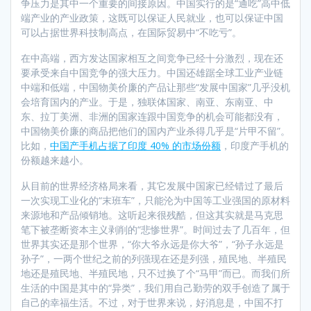
争压力是其中一个重要的间接原因。中国实行的是“通吃”高中低
端产业的产业政策，这既可以保证人民就业，也可以保证中国
可以占据世界科技制高点，在国际贸易中“不吃亏”。
在中高端，西方发达国家相互之间竞争已经十分激烈，现在还
要承受来自中国竞争的强大压力。中国还雄踞全球工业产业链
中端和低端，中国物美价廉的产品让那些“发展中国家”几乎没机
会培育国内的产业。于是，独联体国家、南亚、东南亚、中
东、拉丁美洲、非洲的国家连跟中国竞争的机会可能都没有，
中国物美价廉的商品把他们的国内产业杀得几乎是“片甲不留”。
比如，
中国产手机占据了印度 40% 的市场份额
，印度产手机的
份额越来越小。
从目前的世界经济格局来看，其它发展中国家已经错过了最后
一次实现工业化的“末班车”，只能沦为中国等工业强国的原材料
来源地和产品倾销地。这听起来很残酷，但这其实就是马克思
笔下被垄断资本主义剥削的“悲惨世界”。时间过去了几百年，但
世界其实还是那个世界，“你大爷永远是你大爷”，“孙子永远是
孙子”，一两个世纪之前的列强现在还是列强，殖民地、半殖民
地还是殖民地、半殖民地，只不过换了个“马甲”而已。而我们所
生活的中国是其中的“异类”，我们用自己勤劳的双手创造了属于
自己的幸福生活。不过，对于世界来说，好消息是，中国不打