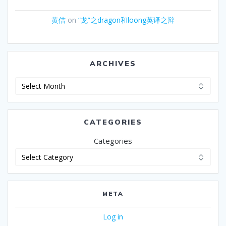
黄佶
on
“龙”之dragon和loong英译之辩
ARCHIVES
Archives
CATEGORIES
Categories
META
Log in