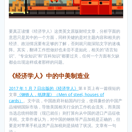
要真正读懂《经济学人》这类英文原版财经文章，分析字面的
意思只是其中的一个方面，同样关键的是对主题内容和相关的
经济、政治情况要有足够的了解，否则就只能深陷文字的迷魂
阵。其实，翻译工作想做好也未尝不是如此，相关的“语言知
识”、“专业知识”和“百科知识”都要过关，任何一个方面有欠缺
都会出现这样或者那样的问题。
《经济学人》中的中美制造业
2017 年 1 月 7 日出版的《经济学人》
第 8 页上有一篇很短的
文章
《钢铁人，纸牌屋》（Men of steel, houses of
cards）
。文中说，中国政府补贴国内行业，使得廉价的中国产
品倾销国际市场，导致美国相关行业的工作机会流失，而美国
当选总统特朗普（现已就任）则打算向从中国的进口产品征收
关税。文章作者认为，对中国的钢铁等产品加税是正确的，但
要是对苹果手机这类产品加税则是搞错了状况。文章有一句
说：