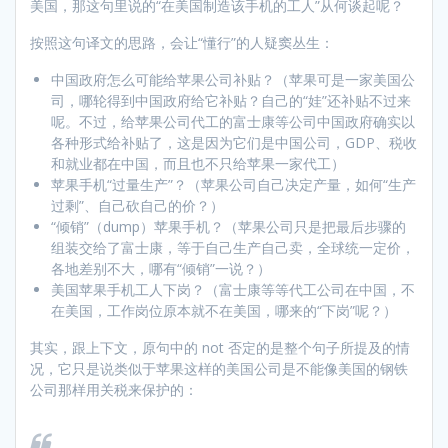
美国，那这句里说的“在美国制造该手机的工人”从何谈起呢？
按照这句译文的思路，会让“懂行”的人疑窦丛生：
中国政府怎么可能给苹果公司补贴？（苹果可是一家美国公
司，哪轮得到中国政府给它补贴？自己的“娃”还补贴不过来
呢。不过，给苹果公司代工的富士康等公司中国政府确实以
各种形式给补贴了，这是因为它们是中国公司，GDP、税收
和就业都在中国，而且也不只给苹果一家代工）
苹果手机“过量生产”？（苹果公司自己决定产量，如何“生产
过剩”、自己砍自己的价？）
“倾销”（dump）苹果手机？（苹果公司只是把最后步骤的
组装交给了富士康，等于自己生产自己卖，全球统一定价，
各地差别不大，哪有“倾销”一说？）
美国苹果手机工人下岗？（富士康等等代工公司在中国，不
在美国，工作岗位原本就不在美国，哪来的“下岗”呢？）
其实，跟上下文，原句中的 not 否定的是整个句子所提及的情
况，它只是说类似于苹果这样的美国公司是不能像美国的钢铁
公司那样用关税来保护的：