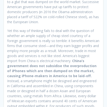
to a glut that was dumped on the world market. Successive
American governments have put up tariffs to protect
domestic producers (in 2016 the Obama administration
placed a tariff of 522% on cold-rolled Chinese steel), as has
the European Union.
Yet this way of thinking fails to deal with the question of
whether an ample supply of cheap steel courtesy of a
foreign government is really so terrible: it benefits American
firms that consume steel—and they earn bigger profits and
employ more people as a result. Moreover, trade in most
goods and services is not like steel. America’s biggest
import from China is electrical machinery.
China’s
government does not subsidise the overproduction
of iPhones which are then dumped on the market,
causing iPhone-makers in America to be laid-off.
Instead, a smartphone might be designed and engineered
in California and assembled in China, using components
made or designed in half a dozen Asian and European
countries, using metals from Africa. Likewise, every dollar
of Mexican exports contains around 40 cents of American
output embedded within it. For producers of such goods,