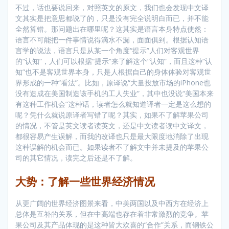
不过，话也要说回来，对照英文的原文，我们也会发现中文译
文其实是把意思都说了的，只是没有完全说明白而已，并不能
全然算错。那问题出在哪里呢？这其实是语言本身特点使然：
语言不可能把一件事情说得滴水不漏，面面俱到。根据认知语
言学的说法，语言只是从某一个角度“提示”人们对客观世界
的“认知”，人们可以根据“提示”来了解这个“认知”，而且这种“认
知”也不是客观世界本身，只是人根据自己的身体体验对客观世
界形成的一种“看法”。比如，原译说“大量投放市场的iPhone也
没有造成在美国制造该手机的工人失业”，其中也没说“美国本来
有这种工作机会”这种话，读者怎么就知道译者一定是这么想的
呢？凭什么就说原译者写错了呢？其实，如果不了解苹果公司
的情况，不管是英文读者读英文，还是中文读者读中文译文，
都很容易产生误解，而我的改译也只是最大限度地消除了出现
这种误解的机会而已。如果读者不了解文中并未提及的苹果公
司的其它情况，读完之后还是不了解。
大势：了解一些世界经济情况
从更广阔的世界经济图景来看，中美两国以及中西方在经济上
总体是互补的关系，但在中高端也存在着非常激烈的竞争。苹
果公司及其产品体现的是这种皆大欢喜的“合作”关系，而钢铁公