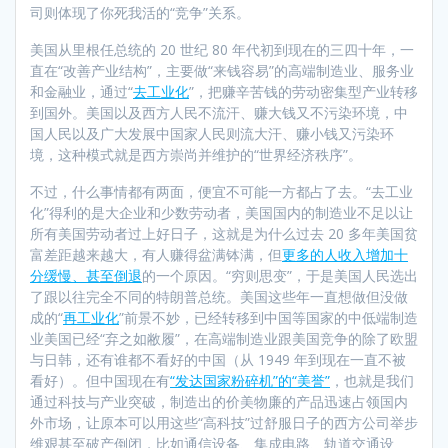
司则体现了你死我活的“竞争”关系。
美国从里根任总统的 20 世纪 80 年代初到现在的三四十年，一
直在“改善产业结构”，主要做“来钱容易”的高端制造业、服务业
和金融业，通过“
去工业化
”，把赚辛苦钱的劳动密集型产业转移
到国外。美国以及西方人民不流汗、赚大钱又不污染环境，中
国人民以及广大发展中国家人民则流大汗、赚小钱又污染环
境，这种模式就是西方崇尚并维护的“世界经济秩序”。
不过，什么事情都有两面，便宜不可能一方都占了去。“去工业
化”得利的是大企业和少数劳动者，美国国内的制造业不足以让
所有美国劳动者过上好日子，这就是为什么过去 20 多年美国贫
富差距越来越大，有人赚得盆满钵满，但
更多的人收入增加十
分缓慢、甚至倒退
的一个原因。“穷则思变”，于是美国人民选出
了跟以往完全不同的特朗普总统。美国这些年一直想做但没做
成的“
再工业化
”前景不妙，已经转移到中国等国家的中低端制造
业美国已经“弃之如敝履”，在高端制造业跟美国竞争的除了欧盟
与日韩，还有谁都不看好的中国（从 1949 年到现在一直不被
看好）。但中国现在有
“发达国家粉碎机”的“美誉”
，也就是我们
通过科技与产业突破，制造出的价美物廉的产品迅速占领国内
外市场，让原本可以用这些“高科技”过舒服日子的西方公司举步
维艰甚至破产倒闭，比如通信设备、集成电路、轨道交通设