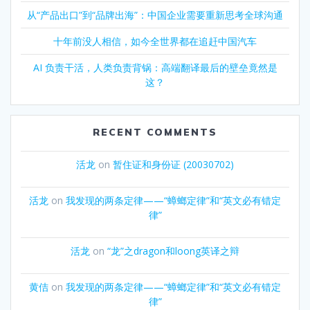
从“产品出口”到“品牌出海”：中国企业需要重新思考全球沟通
十年前没人相信，如今全世界都在追赶中国汽车
AI 负责干活，人类负责背锅：高端翻译最后的壁垒竟然是
这？
RECENT COMMENTS
活龙
on
暂住证和身份证 (20030702)
活龙
on
我发现的两条定律——“蟑螂定律”和“英文必有错定
律”
活龙
on
“龙”之dragon和loong英译之辩
黄佶
on
我发现的两条定律——“蟑螂定律”和“英文必有错定
律”