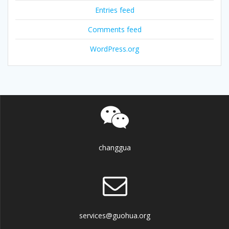
Entries feed
Comments feed
WordPress.org
changgua
services@guohua.org