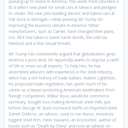
queuing up to invest in America. This week Ford cancelled a
$1.6 billion new plant for small cars in Mexico and pledged
to create 700 new jobs building electric and hybrid cars at
Flat Rock in Michigan—while praising Mr Trump for
improving the business climate in America. Other
manufacturers, such as Carrier, have changed their plans,
too. All it has taken is some harsh words, the odd tax
handout and a few casual threats.
Mr Trump has consistently argued that globalisation gives
America a poor deal. He reportedly wants to impose a tariff
of 5% or more on all imports. To help him, he has
assembled advisers with experience in the steel industry,
which has a rich history of trade battles. Robert Lighthizer,
his proposed trade negotiator, has spent much of his
career as a lawyer protecting American steelmakers from
foreign competition. Wilbur Ross, would-be commerce
secretary, bought loss-making American steel mills just
before George W. Bush increased tariffs on imported steel.
Daniel DiMicco, an adviser, used to run Nucor, America’s
biggest steel firm. Peter Navarro, an economist, author of
books such as “Death by China” and now an adviser on