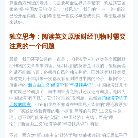
算走西方列强的老路，而是要与全世界共享繁荣，欢迎其它国
家来“搭”中国发展的“便车”、“顺风车”，我们的“一带一路”倡议
已经开始实施。我们希望这一倡议尽早变成现实，希望世界越
来越好。
独立思考：阅读英文原版财经刊物时需要
注意的一个问题
最后，我们还要知道的一点是，《经济学人》这类英文原版财
经刊物的文章拿来阅读、练习我们的英语是可以的，但里面说
的话不能都当真，必须有自己的独立判断。国外这类财经类媒
体过去几十年以来一次都没有预测准过中国的经济。根据它们
所秉持的
“新自由主义”经济学
和
“华盛顿共识”
，中国经济好几十
年前就已经崩溃了，而中国经济之所以还没还有崩溃，是因为
中国经济“有问题”，它们的“理论”没问题。虽然
这门经济学坑了
无数的国家
，但它们显然不知道在中国尽人皆知的“理论联系实
际”、“实践是检验真理的唯一标准”等等的马克思主义哲学原
理，想不到可能不是“实际”（中国经济）有错，而是“理
论”（“新自由主义”经济学和“华盛顿共识”）有错。
不过，西方对“新自由主义”经济学和“华盛顿共识”的反思似乎已