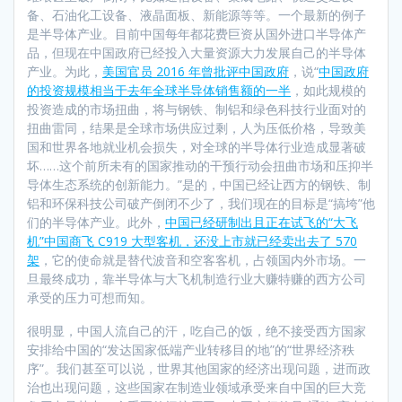
备、石油化工设备、液晶面板、新能源等等。一个最新的例子
是半导体产业。目前中国每年都花费巨资从国外进口半导体产
品，但现在中国政府已经投入大量资源大力发展自己的半导体
产业。为此，
美国官员 2016 年曾批评中国政府
，说“
中国政府
的投资规模相当于去年全球半导体销售额的一半
，如此规模的
投资造成的市场扭曲，将与钢铁、制铝和绿色科技行业面对的
扭曲雷同，结果是全球市场供应过剩，人为压低价格，导致美
国和世界各地就业机会损失，对全球的半导体行业造成显著破
坏……这个前所未有的国家推动的干预行动会扭曲市场和压抑半
导体生态系统的创新能力。”是的，中国已经让西方的钢铁、制
铝和环保科技公司破产倒闭不少了，我们现在的目标是“搞垮”他
们的半导体产业。此外，
中国已经研制出且正在试飞的“大飞
机”中国商飞 C919 大型客机，还没上市就已经卖出去了 570
架
，它的使命就是替代波音和空客客机，占领国内外市场。一
旦最终成功，靠半导体与大飞机制造行业大赚特赚的西方公司
承受的压力可想而知。
很明显，中国人流自己的汗，吃自己的饭，绝不接受西方国家
安排给中国的“发达国家低端产业转移目的地”的“世界经济秩
序”。我们甚至可以说，世界其他国家的经济出现问题，进而政
治也出现问题，这些国家在制造业领域承受来自中国的巨大竞