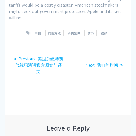
tariffs would be a costly disaster. American steelmakers
might seek out government protection. Apple and its kind
will not.
中国
我的方法
译阁空间
读书
锐评
Post
Previous
Previous:
美国总统特朗
navigation
post:
Next
普就职演讲官方原文与译
Next:
我们的旗帜
post:
文
Leave a Reply