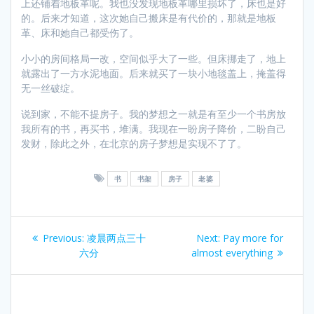
上还铺着地板革呢。我也没发现地板革哪里损坏了，床也是好
的。后来才知道，这次她自己搬床是有代价的，那就是地板
革、床和她自己都受伤了。
小小的房间格局一改，空间似乎大了一些。但床挪走了，地上
就露出了一方水泥地面。后来就买了一块小地毯盖上，掩盖得
无一丝破绽。
说到家，不能不提房子。我的梦想之一就是有至少一个书房放
我所有的书，再买书，堆满。我现在一盼房子降价，二盼自己
发财，除此之外，在北京的房子梦想是实现不了了。
书
书架
房子
老婆
Post
Previous
Next
Previous:
凌晨两点三十
Next:
Pay more for
navigation
post:
post:
六分
almost everything