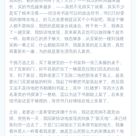
我买的、看的那些书终于见了天日了——我活的时间越来越
长，买的书也越来越多，——虽然不见得买了就看，其实不少
是买了根本没看——但没有书架可以码放这些书，书们只好委
屈的都堆在地上。好几次老婆都提议买个小书架吧。我这个懒
人都不甚响应，我想的是能凑合就凑合。终于有一天，我俩去
了一趟宜家。我惊讶地发现，原来家具店也可以做得像个超市
一样。如果自己的房子够大、钱也够多，从宜家的一楼到顶楼
采购一番之后，什么都能买得齐。我最羡慕的是儿童房，真想
再重新长一遍，为的就是要住漂亮的儿童房。
千挑万选之后，买了最便宜的一个书架和一张三条腿的桌子。
出了宜家的门，好不容易拦住了一辆愿意拉我们回去的出租
车。到了家后，我和老婆三下五除二地把那张桌子装上。趁老
婆出门买菜做饭的时间，我起了咔嚓把书架装起来了。然后我
又迫不及待地把书都挪到书架上，其中《红楼梦》等四大古典
名著类的书摆满了一整格。蛮以为这下书都能上架了，后来发
现书架还是不够摆的，有些书只好继续在地上呆着了。
之前，老婆还一直希望把床挪个方向，我还是照例不愿意动
弹。突然有一天，我回家惊讶地发现房间换了“新天地”，床已经
靠到另一边去了，于是门口就留出了后来摆书架的地方。我像
看外星人一样看着我老婆。她是怎么把那么大的床挪走的？地