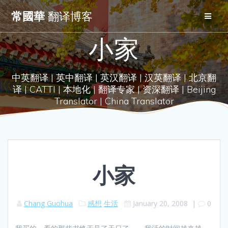
Skip
常國華
翻译博客
to
content
小家
中英翻译 | 英中翻译 | 英汉翻译 | 汉英翻译 | 北京翻
译 | CATTI | 本地化 | 翻译专家 | 资深翻译 | Beijing
Translator | China Translator
小家
Chang Guohua
感想
生活
January 20, 2008
|
0