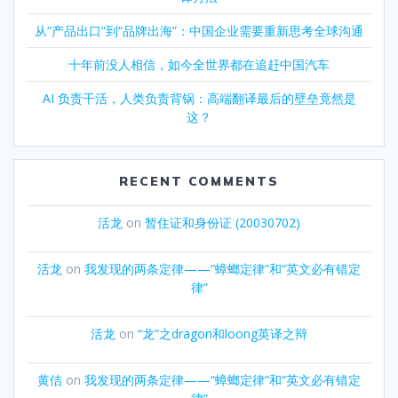
从“产品出口”到“品牌出海”：中国企业需要重新思考全球沟通
十年前没人相信，如今全世界都在追赶中国汽车
AI 负责干活，人类负责背锅：高端翻译最后的壁垒竟然是
这？
RECENT COMMENTS
活龙
on
暂住证和身份证 (20030702)
活龙
on
我发现的两条定律——“蟑螂定律”和“英文必有错定
律”
活龙
on
“龙”之dragon和loong英译之辩
黄佶
on
我发现的两条定律——“蟑螂定律”和“英文必有错定