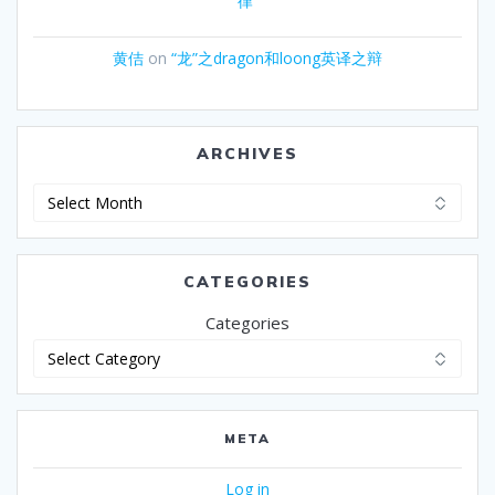
律”
黄佶
on
“龙”之dragon和loong英译之辩
ARCHIVES
Archives
CATEGORIES
Categories
META
Log in