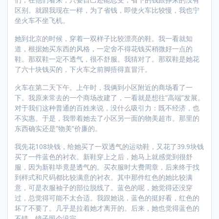
区别。就跟我现在一样，为了省钱，即使火车比较慢，我也宁
坐火车不坐飞机。
她到北京的时候，穿着一双样子比较漂亮的鞋。我一看就知
道，根据她买东西的风格，一定舍不得花钱买稍微好一点的
鞋。那双鞋一定不透气，很不舒服。我猜对了。那双鞋是她花
了六十块钱买的，下火车之前脚捂得直冒汗。
火车在第二天下午。上午时，我俩到小区附近的商场看了一
下。我原来常去的一个商场改建了，一看就是想往”高端”发展。
对于我们这种普通的百姓来说，没什么吸引力：既不经济，也
不实惠。于是，我带着她去了小区另一面的物美超市。那里的
东西确实还是”物美”价廉的。
我先花108块钱，给她买了一双透气的运动鞋，又花了39.9块钱
买了一件蓝色的衬衣。新鞋穿上之后，她马上就感觉到很舒
服，因为新鞋毕竟是透气的。买衣服时大费周章，后来终于找
到样式和尺码都比较满意的衬衣。其中那件红色的她比较满
意，可是衣服袖子的部位脱线了。蓝色的呢，她觉得还没穿
过，总觉得可能不太合适。我跟她说，蓝色的挺好看，红色的
坏了不要了。几乎是拉着她才离开的。后来，她也觉得蓝色的
不错，镜子照个没完。