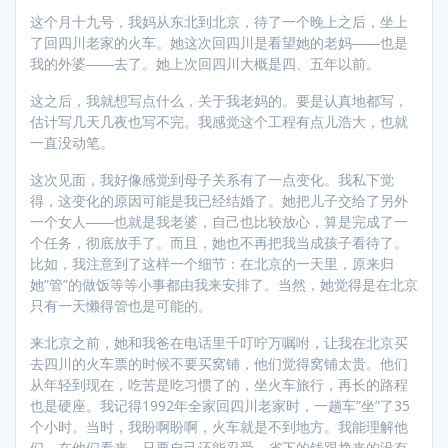
这个月十九号，我妈从东北到北京，待了一个晚上之后，坐上
了回四川老家的火车。她这次回四川是看望她的老妈――也是
我的外婆――去了。她上次回四川大概是四、五年以前。
这之后，我就想写点什么，关于我老妈的。要是认真地都写，
估计写几天几夜也写不完。我感觉这个工程有点儿浩大，也就
一直没动笔。
这次见面，我好像感觉到母子关系有了一点变化。我私下觉
得，这变化的原因可能是我已经结婚了。她把儿子交给了另外
一个女人――也就是我老婆，自己也比较放心，算是完成了一
个任务，彻底放手了。而且，她也不再把我当成孩子看待了。
比如，我注意到了这样一个细节：在北京的一天里，原来归
她”管”的做饭等等小事都由我来安排了。当然，她觉得是在北京
只有一天懒得管也是可能的。
来北京之前，她和我爸在电话里千叮咛万嘱咐，让我在北京买
去四川的火车票的时候不要买窝铺，他们觉得窝铺太贵。他们
从年轻到现在，吃苦是吃习惯了的，坐火车旅行，再长的路程
也是硬座。我记得1992年全家回四川老家时，一趟车”坐”了35
个小时。当时，我盼啊盼啊，火车就是不到地方。我能理解他
们，在他们看来，只要自己还能忍受，省下的钱跟挣来的没有