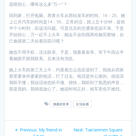
是瞎担心，哪有这么多”万一”？
回到家，打开电脑。再查火车从西站发车的时间。16：25。她
上公共汽车的时间是14：50。正常的话，路上五十分钟，提前
半个小时到，应该没问题。可是北京的交通谁也说不准。于是
开始担心，万一赶不上火车，她会不会怕我再给她买窝铺，自
己偷摸第二天站着回四川呢？
她也不用手机，没法联系。于是，我看着表等。等下午四点半
看她跟不跟我联系。后来没有消息。
她上火车的第三天上午，约莫着怎么也应该到了。我就从四舅
那里要来外婆家的电话，打了过去。电话是外公接的。他说话
我听不懂；我说话他也听不懂。很快，我听到了熟悉的声音，
那是我妈。我彻底放心了。她说时间正好，候车室也不难找。
情感的世界
生活杂感
Post
Previous
Next
Previous:
My friend in
Next:
Tian’anmen Square
post:
post: