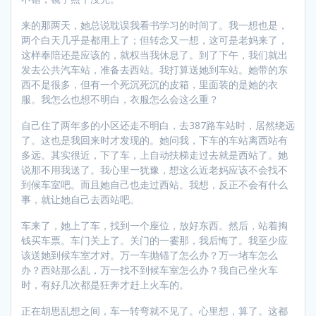
来的那两天，她总说耽误我看书学习的时间了。我一想也是，
两个白天几乎是都用上了；但转念又一想，这可是老妈来了，
这样奉陪还是应该的，就权当我休息了。到了下午，我们就出
发去公共汽车站，准备去西站。我打算送她到车站。她带的东
西不是很多，但有一个死沉死沉的皮箱，里面装的是她的衣
服。我怎么也想不明白，衣服怎么会这么重？
自己住了两年多的小区还走不明白，去387路车站时，居然绕远
了。这也是我回来时才发现的。她问我，下车的车站离西站有
多远。其实很近，下了车，上自动扶梯走过去就是西站了。她
说那不用我送了。我心里一犹豫，想这么近老妈应该不会找不
到候车室吧。而且她自己也走过西站。我想，反正不会有什么
事，就让她自己去西站吧。
车来了，她上了车，找到一个座位，放好东西。然后，站着掏
钱买车票。车门关上了。关门的一霎那，我后悔了。我至少应
该送她到候车室才对。万一车抛锚了怎么办？万一堵车怎么
办？西站那么乱，万一找不到候车室怎么办？我自己坐火车
时，有好几次都是狂奔才赶上火车的。
正在胡思乱想之间，车一转弯就不见了。心里想，算了。这都