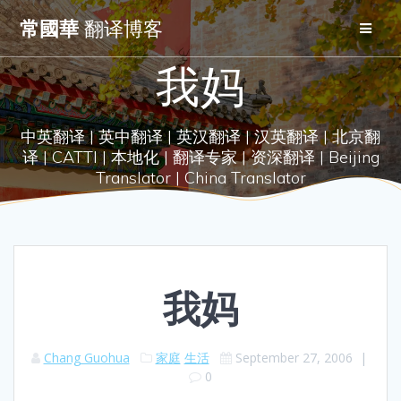
Skip
常國華
翻译博客
to
content
我妈
中英翻译 | 英中翻译 | 英汉翻译 | 汉英翻译 | 北京翻
译 | CATTI | 本地化 | 翻译专家 | 资深翻译 | Beijing
Translator | China Translator
我妈
Chang Guohua
家庭
生活
September 27, 2006
|
0