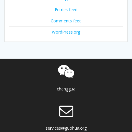
Entries feed
Comments feed
WordPress.org
changgua
services@guohua.org