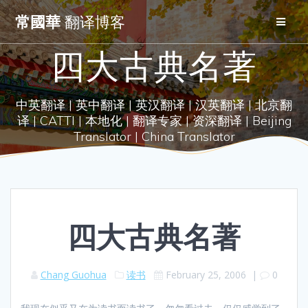
Skip
常國華
翻译博客
to
content
四大古典名著
中英翻译 | 英中翻译 | 英汉翻译 | 汉英翻译 | 北京翻
译 | CATTI | 本地化 | 翻译专家 | 资深翻译 | Beijing
Translator | China Translator
四大古典名著
Chang Guohua
读书
February 25, 2006
|
0