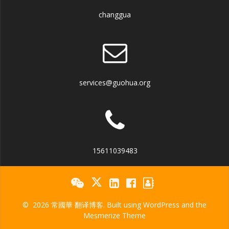
changgua
services@guohua.org
15611039483
© 2026 常國華 翻译博客. Built using WordPress and the
Mesmerize Theme