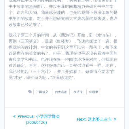
我现在似乎又在为读书而读书了，匆匆看过去，仅仅感觉到了
书中故事的热闹而已，并没有花时间和精力去研究书中的文
字、语言和人物。我最感兴趣的，也是给我留下最深印象的是
书里面的故事。对于并不想研究四大古典名著的我来说，也许
读故事已经足够了。
我花了两三个月的时间，从《西游记》开始，到《水浒传》，
再到《三国演义》，最后《红楼梦》，飞速的阅读了一遍。根
据我的阅读计划，中文的书看到这里可以告一段落了，接下来
该是库存的英文的书了。但是，我现在似乎还没有看够中国的
古典文学和书籍。也许现在换一种阅读环境是对的，但我现在
难以确定。呵呵，这样好像自己一直被强迫看书一样。现在，
我已经抓起《三十六计》，并且开始看了。做事情不要太“自
觉”才好，率性而为吧，“跟着感觉走”。
三国演义
四大名著
水浒传
红楼梦
Post
Previous
Previous:
小学同学聚会
Next
Next:
送老婆上火车
navigation
post:
(20060126)
post: