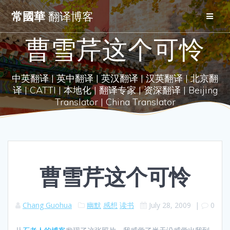
Skip
常國華
翻译博客
to
content
曹雪芹这个可怜
中英翻译 | 英中翻译 | 英汉翻译 | 汉英翻译 | 北京翻
译 | CATTI | 本地化 | 翻译专家 | 资深翻译 | Beijing
Translator | China Translator
曹雪芹这个可怜
Chang Guohua
幽默
感想
读书
July 28, 2009
|
0