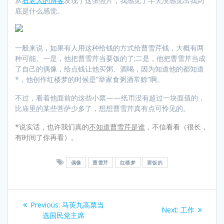
从
石老人的博客
发现了这张照片，我感觉了半天没感觉出我到
底是什么感觉。
一般来说，如果有人用这种给钱的方式给曹雪芹钱，大概有两
种可能。一是，他把曹雪芹当要饭的了;二是，他把曹雪芹当成
了自己的偶像，给点钱让他买粥、酒喝，因为知道他的都知道
*，他创作红楼梦的时候是“举家食粥酒常赊”啊。
不过，看着他面前的这些小票——纸币没有超过一块面值的，
比庙里的某些菩萨少多了，想想曹雪芹真有点可怜见的。
*说实话，也许我们真的
不知道曹雪芹是谁
，不信看看（很长，
有时间了你再看）。
偶像
曹雪芹
红楼梦
要饭的
Post
Previous
Previous:
马英九高票当
Next
Next:
工作
navigation
post:
选国民党主席
post: