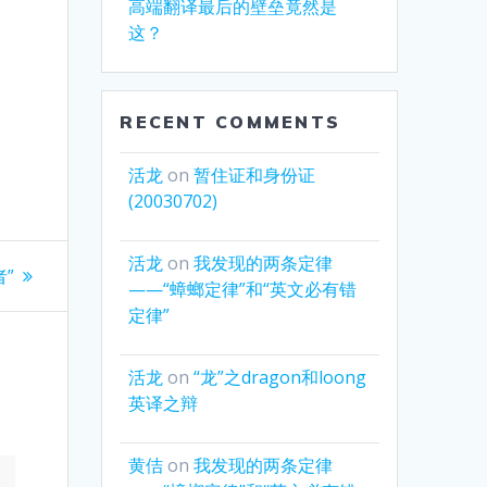
高端翻译最后的壁垒竟然是
这？
RECENT COMMENTS
活龙
on
暂住证和身份证
(20030702)
活龙
on
我发现的两条定律
”
——“蟑螂定律”和“英文必有错
定律”
活龙
on
“龙”之dragon和loong
英译之辩
黄佶
on
我发现的两条定律