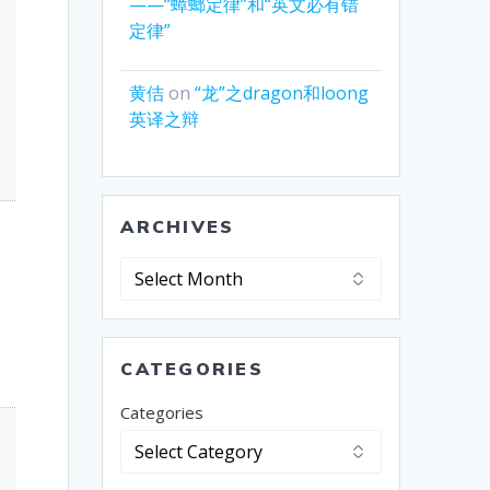
——“蟑螂定律”和“英文必有错
定律”
黄佶
on
“龙”之dragon和loong
英译之辩
ARCHIVES
Archives
CATEGORIES
Categories