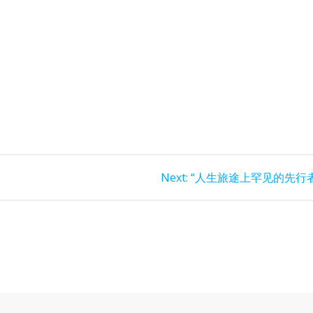
Next
Next:
“人生旅途上罕见的先行者
post: