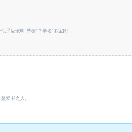
似乎应该叫“壁橱”？学名“多宝阁”。
长是爱书之人。