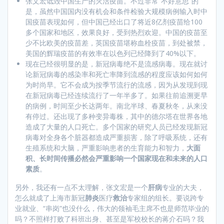
张文宏诋毁中国生产的灭活疫苗。不过非常“不好意思”的
是，虽然中国国内没有机会和条件检验大规模病例输入时中
国疫苗表现如何，但中国已经出口了将近8亿剂疫苗给100
多个国家和地区，效果良好，受到热烈欢迎。中国的疫苗至
少不比欧美的疫苗差，英国疫苗堪称血栓疫苗，到处被禁，
美国的辉瑞疫苗的有效率在以色列已经降到了40%以下。
现在已经很明显的是，新冠病毒绝不是流感病毒。现在就讨
论新冠病毒的感染率和死亡率降到流感的程度应该如何如何
为时尚早。它不会成为按季节流行的流感，因为从发现到现
在新冠病毒已经连续流行了一年半多了。如果往前追溯更早
的病例，时间至少长达两年。南北半球、春夏秋冬，从来没
有停过。还出现了多种变异毒株，其中的德尔塔在世界各地
造成了大量的人口死亡。多个国家的研究人员已经发现新冠
病毒对全身各个脏器都造成严重损害，除了呼吸系统，还有
生殖系统和大脑，严重影响患者的生育能力和智力，
大面
积、长时间传播必然会严重影响一个国家现在和未来的人口
素质
。
另外，我还有一点不太理解，张文宏是一个
肝病
专业的大夫，
怎么就成了上海市新冠
肺炎
医疗
救治
专家组的组长。要说跨专
业就业、“串岗”也没什么，伟大的领袖毛主席不也是师范毕业的
吗？不照样打败了科班出身、甚至是军校校长的蒋介石吗？我