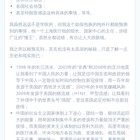
各国社会动荡；
甚至特朗普感染这种具体的事情，等等。
我虽然远远不是学医的，但我这个如假包换的纯外行都能预测
到的事情，他一个上海医疗组的组长、国家中心的主任，涉猎
广泛的“懂王”，居然全都说错，有点让人大跌眼镜。
我之所以能预见到，其实也没有太高深的秘籍，只是了解一点
历史和现实而已：
1998 年的长江洪水、2003年的“非典”和2008年的汶川地震
让我看到了中国人民的力量，让我坚信中国在党和政府的领
导下中国人一定能在短时间内控制住新冠疫情，而一百年前
发源于美国的“西班牙大流感”、2005年的卡特里娜飓风和
2009年发源于美国的猪流感（H1N1、甲型流感）让我看到
了外强中干的世界头号“强国”，坚信美国必定控制不住新冠
疫情；
中国的社会主义国家体制上下连心，团结一致，能动员起巨
大的能量，用举国体制集中不多的资源和力量能消灭严重的
疫情，而美国的资本主义体制的以营利为目的、高度市场化
的医疗体系，中央与地方各自为政、党派倾轧、相互甩锅、
不干实事、嘴炮第一，普通民众科学素养低下、愚蠢而顽