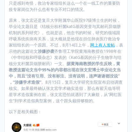
只是感到奇怪，救治专家组组长这么一个在一线工作的重要防
疫专家岗位为什么也有专业不对口的情况。
原来，张文宏还是复旦大学附属华山医院97级博士生的时候，
毕业论文题目是《结核分枝杆菌katG基因突变与其耐药异烟肼
机制的系列研究》。也就是说，他念书的时候，研究的领域跟
呼吸系统疾病有关系，这大概就是他现在担任肺炎医疗救治专
家组组长的一个原因。不过，8月14日上午，
网上有人发帖
，表
示他的这篇论文
涉嫌抄袭
齐鲁理工学院黄海南教授在1998年在
《中华结核和呼吸杂志》发表的《KatG基因的分子生物学与结
核分支杆菌异烟肼耐药》一文。
据黄海南教授的学生反映，黄
教授这篇论文当中95%的内容都出现在张文宏博士毕业论文当
中，而且“没有引用、没有标注、没有说明，连声谢谢都没说”
，“涉嫌学术造假”
。8月15日，复旦大学研究生院宣布启动调查
核实。如果最终确认张文宏学术确实造假，那么有翟天临等明
星学术造假案例在前，张文宏恐怕就遇到了大麻烦，从“网红医
生”到学术造假典型案例，这个跟头栽得够狠的。
以下是相关截图：