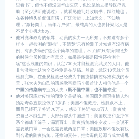
里看书”，但他不但没回华山医院，也没见他去指导医疗救
助（至少没听他说过），就看见他到处收聘书，踩红地毯，
在各种镜头前侃侃而谈，广泛涉猎，上知天文，下知地
理，“激扬粪土，当年万户侯”。最纯真的人也要怀疑此人是
不是个心机大boy。
他对党和政府的领导、动员的实力一无所知，不知道有多个
样本一起检测的“混检”，不清楚“只有检测了才知道有没有病
例、有多少病例”这么个简单的道理，不了解“只有病例很少
的时候全员检测才有意义，如果很多都是阳性还检测个
啥”这么浅显的知识，认定700天才能检测完武汉的人口。他
非常激动地认为全员检测是在胡搞。然后，武汉10天就全员
检测完毕。在全员检测已经成为中国疫情防控标准实践的今
天，张大夫为自己的话感觉害臊吗？很难让人相信他是一个
中国
的
传染病
专业的大夫（
既不懂中国，也不懂专业
）。
他对美国应对疫情的预测全是错的。美国因为新冠疫情人均
预期寿命直接拉低了1岁多；美国不但救治、检测跟不上，
而且已经死了将近70万人，感染了将近4000万人；防疫物
资自己不能生产，大部分都从中国进口；美国疾控和医疗体
系全都成了筛子，漏洞百出，防疫措施朝令夕改，一会说不
需要戴口罩，一会说需要戴两层口罩；美国政府不但没有找
到合适的防疫措施，还推卸责任，把病毒的起源当成大锅甩