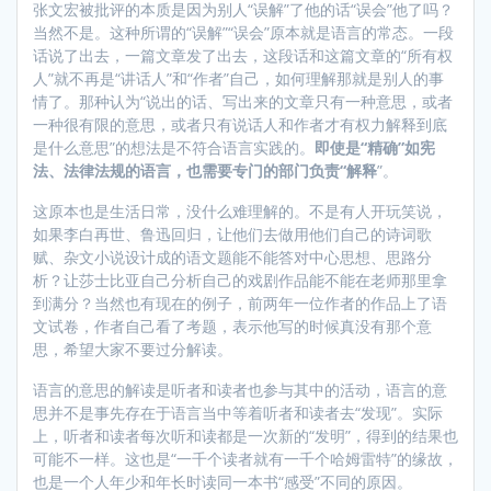
张文宏被批评的本质是因为别人“误解”了他的话“误会”他了吗？
当然不是。这种所谓的“误解”“误会”原本就是语言的常态。一段
话说了出去，一篇文章发了出去，这段话和这篇文章的“所有权
人”就不再是“讲话人”和“作者”自己，如何理解那就是别人的事
情了。那种认为“说出的话、写出来的文章只有一种意思，或者
一种很有限的意思，或者只有说话人和作者才有权力解释到底
是什么意思”的想法是不符合语言实践的。
即使是“精确”如宪
法、法律法规的语言，也需要专门的部门负责“解释
”。
这原本也是生活日常，没什么难理解的。不是有人开玩笑说，
如果李白再世、鲁迅回归，让他们去做用他们自己的诗词歌
赋、杂文小说设计成的语文题能不能答对中心思想、思路分
析？让莎士比亚自己分析自己的戏剧作品能不能在老师那里拿
到满分？当然也有现在的例子，前两年一位作者的作品上了语
文试卷，作者自己看了考题，表示他写的时候真没有那个意
思，希望大家不要过分解读。
语言的意思的解读是听者和读者也参与其中的活动，语言的意
思并不是事先存在于语言当中等着听者和读者去“发现”。实际
上，听者和读者每次听和读都是一次新的“发明”，得到的结果也
可能不一样。这也是“一千个读者就有一千个哈姆雷特”的缘故，
也是一个人年少和年长时读同一本书“感受”不同的原因。