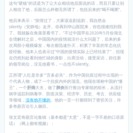
这句“硬核”的话是为了让大众相信他后面说的话，而且只要让别
人相信了他，后面怎么样都无所谓了，包括后来的“喝不喝粥”。
他后来表示：“疫情过了，大家该追剧追剧，我自然会
silently（安静地）走开。你再到华山医院来，你也很难找到我
了。我就躲在角落里看书了。”不过中国早在2020年5月份湖北
全境解封之后，中国国内的疫情就没什么大问题了，后来的多
次局部小规模爆发，每次都迅速扑灭，积累了丰富的常态化抗
疫经验。他本人也表示过“中国的疫情实际上已经结束了”，但现
在仍然到处看到他忙碌的身影，出席活动，接受采访，担任新
的领导岗位，没见他看书，一点也不silently。
正所谓“人红是非多”“言多必失”，作为中国抗疫过程中出现的一
个代表人物，成了一个抗疫内外的顶流。他现在堪称中国的“懂
王”，一个
肝病
大夫，做了
肺炎
医疗救治专家组的组长，从流行
病学追踪到病毒学、防疫决策、经济学、历史、考古、供应链
等领域，
没有他不懂的
。他的一言一行都得到了密切关注，许
多奇葩言论引人侧目。
张文宏奇葩言论集锦（基本都是“大意”，不是一字不差的口语原
话）（网上都有视频）：