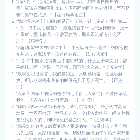
“我认为它（新冠病毒）起源于武汉。如果来自国外的话，
我们应该在同时看到来自全国不同地区的患者涌现，而不是
他们集中在武汉。”【流行病学追踪】
“德尔塔这次专门攻陷的是只打了第一针（疫苗）没打第二
针的…打了灭活疫苗的，最近我看了十几个这种病例，没一
个重症，意味着没一个需要住院，那么跟流感有什么区
别？”【病毒学】
“我们希望中国在2022年上半年可以有条件地跟一些国家恢
复往来，这取决于打疫苗的速度。”【防疫决策】
“所以你中国别觉得自己牛皮哄哄的，什么五千年文明，都
是瞎扯。啊？这是全国录播，那不能这么说。”【考古学】
“欧洲文明很厉害，我们都知道，文明越厉害，性就越解
放。所以欧洲梅毒最多的时候是几千万人死亡。”【历史
学】
“人家美国每天的病例是你的七千倍，人家的日子过得像花
似的，人家在那里没有着急。”【心理学】
“你说世界不开放就不开放，我们过得挺好。经济现在高速
发展，世界不放开，世界会进入一个经济危机的。经济危机
要死很多人的，到时候死的都是穷人。”【经济学】
“我是如何做大众教育的呢？我讲的第一句是什么？共产党
员先上咯，大家相信第一句，所以后面讲的每句话大家都相
信，包括吃粥不吃粥，所有的非议都不成为非议，这就是我