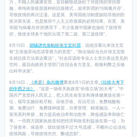
力，不顾人民健康安危，盲目解除或放松了对疫情的管控措
施，单纯依靠疫苗接种的抗疫模式，追求所谓的‘与病毒共存’，
导致疫情的再次泛滥。这是英、美等国政治制度缺陷导致的防
疫决策失误，也是推崇个人主义价值观的必然结果。在英、美
等国‘与病毒共存’的诱导下，不少发展中国家也放松了疫情管
控，致使全球多个地区出现了第二波、第三波疫情”。
8月10日，
胡锡进也发帖给张文宏叫屈
，说他没看出来张文宏
有“主张放弃动态清零努力的意思”，“舆论场应当允许张文宏医
生就抗疫方法表达看法”，“社会应该给专业人士充分表达意见的
空间，最后由政府主管部门在综合各方意见、权衡利弊之后做
出科学决策”。
8月10日，
《求是》杂志微博
重发8月1日的文章
《抗疫大考下
的中西之比》
，“这是一场有关执政党“价值立场”的大考“，”中
国共产党坚持人民至上，把人民生命安全和身体健康放在第一
位，领导实施应检尽检、应收尽收、应治尽治，免费核酸检
测、免费治疗、免费接种疫苗，分类管理、精准施治、一人一
策等系列举措，努力提高收治率和治愈率，降低感染率和病亡
率。一些西方国家执政党却把经济和政党利益放在第一位，为
了保资本、保选举，鼓吹疫情不过’大号流感’，不断向公众淡化
疫情风险，导致疫情失控、酿成悲剧”。