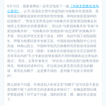
8月10日，观察者网也一反常态地发了一篇
《
为张文宏医生说句
公道话
》
，认为“高强在文章中所提到的‘与病毒共存’是指英、美
等国盲目解除或放松对疫情的管控措施，单纯依靠疫苗接种的
抗疫模式”，“而张文宏所表达的‘与病毒共存’是指‘新冠病毒会在
地球上长期存在’的客观事实”，所以此“与新冠病毒共存”非彼“与
新冠病毒共存”，“与病毒共存”的现状和“动态清零”的策略并不
矛盾，所以批评张文宏是个误会。同时，包括中国工程院副院
长、呼吸与危重症医学专家王辰、中国疾病控制预防中心主任
高福、钟南山院士、中国科学院武汉病毒研究所新发传染病研
究中心主任、武汉（国家）生物安全实验室副主任石正丽研究
员等等在内的“不少专家在疫情发展的不同时期都表达过类似的
观点”。而且，文章作者表示，“对任何人讲的话进行脱离语境的
简化、情绪化转述和讨论，作泛政治化甚至意识形态化的解
读，甚至乱扣帽子，这是要不得的，是对眼下抗疫大局有害
的”。
那么就有个问题，作者说别人给张文宏“扣帽子”这句话是不是也
是扣帽子呢？这时本文的读者就会有疑问了：你搁这跟我玩俄
罗斯套娃呢？对于这个问题，我的回答是：嗯，确实有点套娃
了。