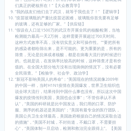
们真正的硬核所在！”【大众教育学】
“我的战友们他们去了武汉，就等于我也去了！” 【逻辑学】
“疫苗玻璃瓶的产量比疫苗还困难，玻璃瓶你首先要有足够
的玻璃，还有足够的厂家。”【供应链】
“假设在人口近1500万的武汉市开展全民的核酸检测，当地
检测能力最高一天2万例，这样需要开展超过700天时间。
这种方式效率不高，没有切实意义和可操作性。”“要把所有
的感染者都给筛出来，是不可能的。更为重要的是，所有的
筛查，无论是抗体或者核酸，都是在病毒大流行的时候进行
的。也就是说，在发病率比较高的时候，这种筛查才是有价
值的。在全国大部分地方没有出现病例的情况下，没有必要
全民筛查。”【检验学、社会学、政治学】
“新冠不影响美国人的寿命”；“美国现在的情况就像2009年
的中国一样，当时H1N1疫情在美国爆发，世界卫生组织也
说全球大流行，结果传到中国什么事也没有。所以这次中国
爆发的疫情传到美国，美国也会没事”；“不管你承认不承
认”，“美国的科研就是比中国发达，我们用的口罩、防护
服、测序的机器还是美国的”；“美国有最专业的医疗团队，
美国公共卫生全球最高，美国政府根据自己的情况采取合适
的措施”，“美国不封城，不封街道，不戴口罩，不需要担
心”，“美国体制一旦启动，检测和救治完全跟得上”。【美国