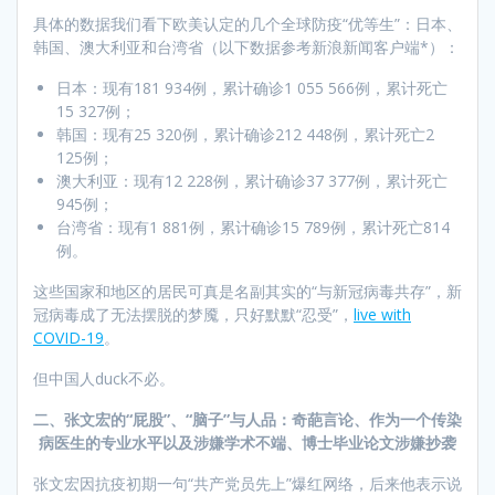
具体的数据我们看下欧美认定的几个全球防疫“优等生”：日本、
韩国、澳大利亚和台湾省（以下数据参考新浪新闻客户端*）：
日本：现有181 934例，累计确诊1 055 566例，累计死亡
15 327例；
韩国：现有25 320例，累计确诊212 448例，累计死亡2
125例；
澳大利亚：现有12 228例，累计确诊37 377例，累计死亡
945例；
台湾省：现有1 881例，累计确诊15 789例，累计死亡814
例。
这些国家和地区的居民可真是名副其实的“与新冠病毒共存”，新
冠病毒成了无法摆脱的梦魇，只好默默“忍受”，
live with
COVID-19
。
但中国人duck不必。
二、张文宏的“屁股”、“脑子”与人品：奇葩言论、作为一个传染
病医生的专业水平以及涉嫌学术不端、博士毕业论文涉嫌抄袭
张文宏因抗疫初期一句“共产党员先上”爆红网络，后来他表示说