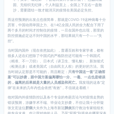
固、无组织无纪律，个人利益至上，全国上下左右一盘散
沙，需要团结一致才能消灭的疫情在美国必定失控。
而这些预测的出发点也很简单，那就是COVID-19这种病毒十分
厉害，中国动用举国之力、在14亿全国人民的全力配合下用了
两个多月的时间才控制住的疫情，一旦在国外也出现，那里的
防控措施必定达不到中国的水平，那结果就只有一个——“失
控”。
当时国内国外（现在依然如此），普通百姓和专家学者，都有
很多人还在幻想除了中国式的严格防控还可能有一个韩国式
（精准、不一刀切）、日本式（讲卫生、懂礼貌）、新加坡式
（检测点多）或者美国式（自由民主人权）的更好的方法。我
当时就认定那是不可能的，而且断定：
只有中国这一套“正确答
案”可以抄袭，跟中国方案偏离哪怕一分、一毫、一点也是错误
的，偏离的后果就是大量的人员感染和死亡。
我发现的这条“定
律”在未来的几年内也会依然“有效”，不信就走着瞧！
他对国内外疫情防控以及各个专业的奇葩言论与对疫情走势的
错误预测，涉嫌学术不端、毕业论文抄袭，不但让我十分怀疑
张文宏这位
肝病
大夫作为上海市新冠
肺炎
医疗救治专家组组长
的专业水准，也让我对他的人品，乃至“屁股”到底坐在哪里深表