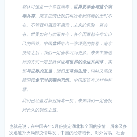
都认可这是一个常驻病毒，
世界要学会与这个病
毒共存
。南京疫情让我们再次看到病毒的无时不
在。不管我们愿意不愿意，未来的风险一直会
有。世界如何与病毒共存，各个国家都在作出自
己的回答。中国
曾经
给出一张漂亮的答卷，南京
疫情之后，我们一定会学习到更多。未来中国选
择的方式一定是既保证
与世界的命运共同体
，实
现
与世界的互通
，回归
正常的生活
，同时又能保
障国民
免于对病毒的恐惧
。中国应该有这样的智
慧。
我们已经赢过新冠病毒一次，未来我们一定会找
到长久的制胜之道。
也就是说，在中国去年5月份搞定湖北和全国的疫情，后来又多
次迅速扑灭局部疫情爆发，中国的经济增长、对外贸易、社会