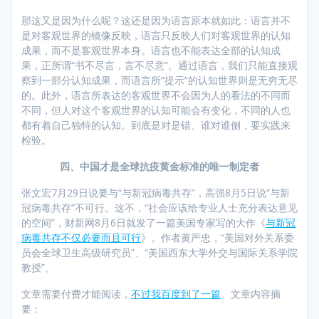
那这又是因为什么呢？这还是因为语言原本就如此：语言并不
是对客观世界的镜像反映，语言只反映人们对客观世界的认知
成果，而不是客观世界本身。语言也不能表达全部的认知成
果，正所谓“书不尽言，言不尽意”。通过语言，我们只能直接观
察到一部分认知成果，而语言所“提示”的认知世界则是无穷无尽
的。此外，语言所表达的客观世界不会因为人的看法的不同而
不同，但人对这个客观世界的认知可能会有变化，不同的人也
都有着自己独特的认知。到底是对是错、谁对谁侧，要实践来
检验。
四、中国才是全球抗疫黄金标准的唯一制定者
张文宏7月29日说要与“与新冠病毒共存”，高强8月5日说“与新
冠病毒共存”不可行。这不，“社会应该给专业人士充分表达意见
的空间”，财新网8月6日就发了一篇美国专家写的大作《
与新冠
病毒共存不仅必要而且可行
》。作者黄严忠，“美国对外关系委
员会全球卫生高级研究员”、“美国西东大学外交与国际关系学院
教授”。
文章需要付费才能阅读，
不过我百度到了一篇
。文章内容摘
要：