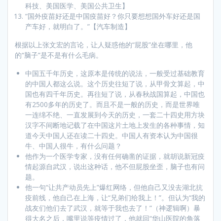
科技、美国医学、美国公共卫生】
“国外疫苗好还是中国疫苗好？你只要想想国外车好还是国
产车好，就明白了。”【汽车制造】
根据以上张文宏的言论，让人疑惑他的“屁股”坐在哪里，他
的“脑子”是不是有什么毛病。
中国五千年历史，这原本是传统的说法，一般受过基础教育
的中国人都这么说。这个历史往短了说，从甲骨文算起，中
国也有四千年历史。再往短了说，从春秋战国算起，中国也
有2500多年的历史了。而且不是一般的历史，而是世界唯
一连绵不绝、一直发展到今天的历史，一套二十四史用方块
汉字不间断地记载了在中国这片土地上发生的各种事情，知
道今天中国人还在读二十四史。中国人有资本认为中国很
牛、中国人很牛，有什么问题？
他作为一个医学专家，没有任何确凿的证据，就胡说新冠疫
情起源自武汉，说出这种话，他不但屁股坐歪，脑子也有问
题。
他一句“让共产动员先上”爆红网络，但他自己又没去湖北抗
疫前线，他自己在上海，让“兄弟们给我上！”。但认为“我的
战友们他们去了武汉，就等于我也去了！”（神逻辑啊）暴
得大名之后，嘴里说等疫情过了，他就回“华山医院的角落