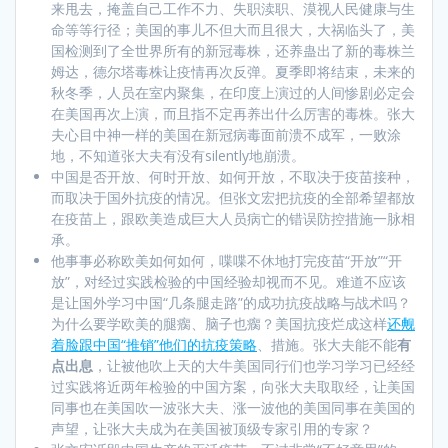
来甩去，掩盖自己工作不力、失职渎职、漠视人民健康与生
命等等行径；美国的事儿不但大而且很大，大祸临头了，美
国检测到了全世界所有的新冠毒株，还养蛊出了新的毒株兰
姆达，德尔塔毒株让疫情再次反弹。夏季即将结束，未来的
秋冬季，人员在室内聚集，在印度上演过的人间惨剧必定会
在美国再次上演，而且指不定再养出什么厉害的毒株。张大
夫心目中神一样的美国在新冠病毒面前溃不成军，一败涂
地，不知道张大夫有没有silently地崩溃。
中国是否开放、何时开放、如何开放，不取决于疫苗接种，
而取决于国外抗疫的情况。但张文宏把抗疫的全部希望都放
在疫苗上，跟欧美造成巨大人员病亡的错误防控措施一脉相
承。
他事事必称欧美如何如何，喋喋不休地打完疫苗“开放”“开
放”，对经过实践检验的中国经验却视而不见。难道不应该
是让国外学习中国“几条腿走路”的成功抗疫战略与战术吗？
为什么要学欧美的腿瘸、脑子也瘸？美国抗疫烂成这样
还觍
着脸跟中国“推销”他们的抗疫策略
、措施。张大夫能不能
有
点出息
，让被他吹上天的大牛美国同行们也学习学习已经经
过实践将近两年检验的中国方案，向张大夫取取经，让美国
同事也在美国吹一波张大夫、涨一波他的美国同事在美国的
声望，让张大夫成为在美国被顶级专家引用的专家？