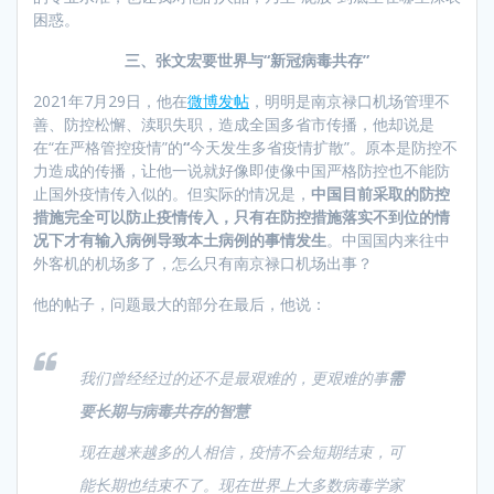
困惑。
三、张文宏要世界与
“
新冠病毒共存
”
2021年7月29日，他在
微博发帖
，明明是南京禄口机场管理不
善、防控松懈、渎职失职，造成全国多省市传播，他却说是
在“在严格管控疫情”的
“
今天发生多省疫情扩散”。原本是防控不
力造成的传播，让他一说就好像即使像中国严格防控也不能防
止国外疫情传入似的。但实际的情况是，
中国目前采取的防控
措施完全可以防止疫情传入，只有在防控措施落实不到位的情
况下才有输入病例导致本土病例的事情发生
。中国国内来往中
外客机的机场多了，怎么只有南京禄口机场出事？
他的帖子，问题最大的部分在最后，他说：
我们曾经经过的还不是最艰难的，更艰难的事
需
要长期与病毒共存的智慧
现在越来越多的人相信，疫情不会短期结束，可
能长期也结束不了。现在世界上大多数病毒学家