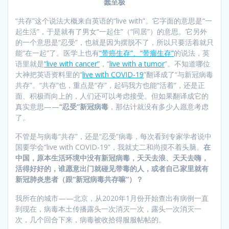
蠢至极
“共存”这个说法大概来自英语的“live with”。它字面的意思是“一
起生活”，于是就有了男女“一起住”（“同居”）的意思。它另外
的一个意思是“忍受”，也就是因为摆脱不了，所以只要活着就只
能“在一起”了。医学上也有
“带癌生存”、“带瘤生存”
的说法，英
语里就是
“live with cancer”
，“
live with a tumor
”。不知道哪位
大神把英语资料里的“
live with COVID-19
”翻译成了“与新冠病毒
共存”。“共存”也，重点是“存”，起码我方也能“活着”，还是正
面、积极而向上的，人们还可以考虑接受。但如果翻译成它的
真实意思——
“忍受”新冠病毒
，那估计就没有多少人愿意考虑
了。
不管是与病毒“共存”，还是“忍受”病毒，每次看到专家学者说中
国要学会“live with COVID-19”，我就丈二和尚摸不着头脑。
在
中国，原本生活环境中没有新冠病毒，天天去浪、天天去嗨，
活得好好的，谁愿意出门就碰见带毒的人，或者自己家里就有
新冠肺炎患者（跟“新冠病毒共存嘛”）？
我所在的城市——北京，从2020年1月份开始查出有病例一直
到现在，病毒本土传播露头一次消灭一次，露头一次消灭一
次，几个回合下来，病毒被收拾得服服帖帖的。