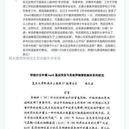
网友微博举报张文宏涉嫌学术造假