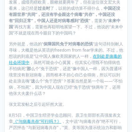
发展，成绩亮瞎欧美，眼瞅就要两年了，但在这位张文宏大夫
看来，这已经是
过去时
了，以前的成功算不得什么，
中国还没
有跟世界“共同”，还没有学会跟这个病毒“共存”，中国还没
有“回归正常”，中国人还是对病毒感到“恐惧”
，需要为“
未来中
国
”再找方案，需要他再聪明地展望一下。不过，他说的“未来中
国”不就是现在而今眼目下的中国吗？
另外就是，他说的“
保障国民免于对病毒的恐惧
”这句话特别耐人
寻味，大概是他从英语的freedom from fear学来的。不过，他
想说的到底是“让中国人像欧美国家的人一样，
在到处是病毒的
社会环境中
，虽然可能会小心翼翼，但其实心理既不怕得病也
不怕病死”
那
么个“免于恐惧”，还是“像中国人一样，因为普通环
境里没有新冠病毒，因而根本不担心自己会得病，所以可以到
处去浪去嗨”
这
么个“免于恐惧”？答案当然是第一个啦——“不怕
病，不怕死”，因为中国人现在已经“免于恐惧”快两年了，还用
他张大夫废什么话？
张文宏发帖之后引起轩然大波。
8月5日，中国卫生经济学会总顾问、原卫生部部长高强发表文
章
《“与病毒共存”可行吗？》
，文中说“与病毒共存”绝不可行，
严厉抨击 “与新冠病毒共存”，“英、美等国为显示统治力和影响