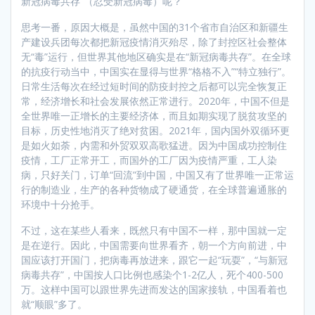
新冠病毒共存”（忍受新冠病毒）呢？
思考一番，原因大概是，虽然中国的31个省市自治区和新疆生
产建设兵团每次都把新冠疫情消灭殆尽，除了封控区社会整体
无“毒”运行，但世界其他地区确实是在“新冠病毒共存”。在全球
的抗疫行动当中，中国实在显得与世界“格格不入”“特立独行”。
日常生活每次在经过短时间的防疫封控之后都可以完全恢复正
常，经济增长和社会发展依然正常进行。2020年，中国不但是
全世界唯一正增长的主要经济体，而且如期实现了脱贫攻坚的
目标，历史性地消灭了绝对贫困。2021年，国内国外双循环更
是如火如荼，内需和外贸双双高歌猛进。因为中国成功控制住
疫情，工厂正常开工，而国外的工厂因为疫情严重，工人染
病，只好关门，订单“回流”到中国，中国又有了世界唯一正常运
行的制造业，生产的各种货物成了硬通货，在全球普遍通胀的
环境中十分抢手。
不过，这在某些人看来，既然只有中国不一样，那中国就一定
是在逆行。因此，中国需要向世界看齐，朝一个方向前进，中
国应该打开国门，把病毒再放进来，跟它一起“玩耍”，“与新冠
病毒共存”，中国按人口比例也感染个1-2亿人，死个400-500
万。这样中国可以跟世界先进而发达的国家接轨，中国看着也
就“顺眼”多了。