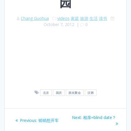
园
Chang Guohua
videos
家庭
旅游
生活
读书
October 7, 2012
|
0
北京
国庆
朋友聚会
汉韬
Post
Next
Next:
相亲=blind date？
Previous
Previous:
韬韬想开车
navigation
post:
post: