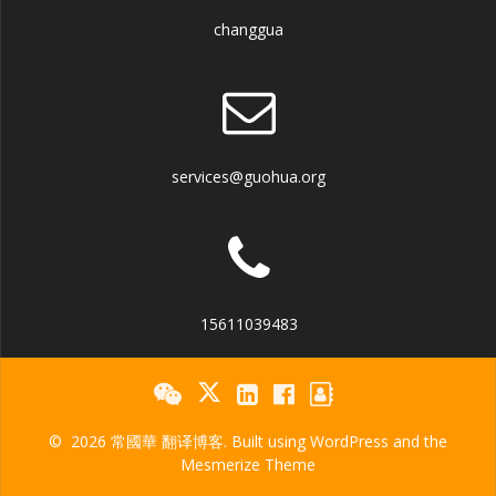
changgua
services@guohua.org
15611039483
© 2026 常國華 翻译博客. Built using WordPress and the
Mesmerize Theme