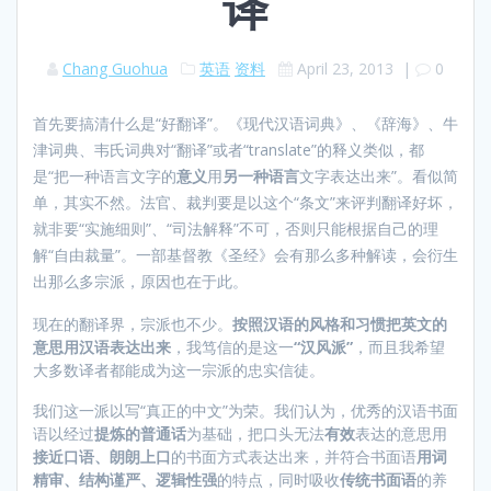
译
Chang Guohua
英语
资料
April 23, 2013
|
0
首先要搞清什么是“好翻译”。《现代汉语词典》、《辞海》、牛
津词典、韦氏词典对“翻译”或者“translate”的释义类似，都
是“把一种语言文字的
意义
用
另一种语言
文字表达出来”。看似简
单，其实不然。法官、裁判要是以这个“条文”来评判翻译好坏，
就非要“实施细则”、“司法解释”不可，否则只能根据自己的理
解“自由裁量”。一部基督教《圣经》会有那么多种解读，会衍生
出那么多宗派，原因也在于此。
现在的翻译界，宗派也不少。
按照汉语的风格和习惯把英文的
意思用汉语表达出来
，我笃信的是这一
“汉风派”
，而且我希望
大多数译者都能成为这一宗派的忠实信徒。
我们这一派以写“真正的中文”为荣。我们认为，优秀的汉语书面
语以经过
提炼的普通话
为基础，把口头无法
有效
表达的意思用
接近口语、朗朗上口
的书面方式表达出来，并符合书面语
用词
精审、结构谨严、逻辑性强
的特点，同时吸收
传统书面语
的养