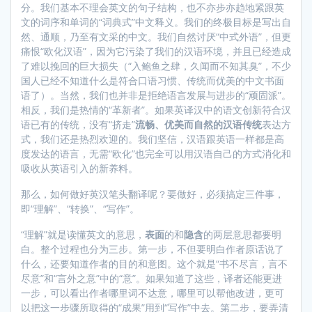
分。我们基本不理会英文的句子结构，也不亦步亦趋地紧跟英
文的词序和单词的“词典式”中文释义。我们的终极目标是写出自
然、通顺，乃至有文采的中文。我们自然讨厌“中式外语”，但更
痛恨“欧化汉语”，因为它污染了我们的汉语环境，并且已经造成
了难以挽回的巨大损失（“入鲍鱼之肆，久闻而不知其臭”，不少
国人已经不知道什么是符合口语习惯、传统而优美的中文书面
语了）。当然，我们也并非是拒绝语言发展与进步的“顽固派”。
相反，我们是热情的“革新者”。如果英译汉中的语文创新符合汉
语已有的传统，没有“挤走”
流畅、优美而自然的汉语传统
表达方
式，我们还是热烈欢迎的。我们坚信，汉语跟英语一样都是高
度发达的语言，无需“欧化”也完全可以用汉语自己的方式消化和
吸收从英语引入的新养料。
那么，如何做好英汉笔头翻译呢？要做好，必须搞定三件事，
即“理解”、“转换”、“写作”。
“理解”就是读懂英文的意思，
表面
的和
隐含
的两层意思都要明
白。整个过程也分为三步。第一步，不但要明白作者原话说了
什么，还要知道作者的目的和意图。这个就是“书不尽言，言不
尽意”和“言外之意”中的“意”。如果知道了这些，译者还能更进
一步，可以看出作者哪里词不达意，哪里可以帮他改进，更可
以把这一步骤所取得的“成果”用到“写作”中去。第二步，要弄清