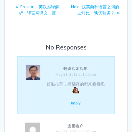
Post
Previous
Next
Previous:
英汉劣译解
Next:
汉英两种语言之间的
navigation
post:
post:
析：译言网译文一篇
一些对比：孰优孰劣？
No Responses
翻译活龙活现
May 31, 2013 at 1:56 pm
好贴推荐，搞翻译的都来看看吧
Reply
流星猎户
May 31, 2013 at 2:02 pm