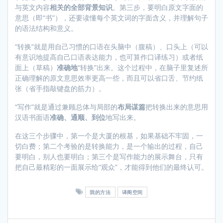
与英文内容
相关的全部背景知识
。第三步，要明白原文字面的
意思（即“书”），还要读懂每个英文词的字面含义，并理解句子
的语法结构和意义。
“转换”就是用自己习惯的口语在头脑中（腹稿）、口头上（可以
有意识地提高自己口语表达能力，也可算作口译练习）或者纸
面上（草稿）
准确地
“转换”出来。这个过程中，在脑子里复述所
正确理解的原文意思效率更高一些，而且可以省口舌、节约纸
张（省手指敲键盘的筋力）。
“写作”就是通过兼顾总体与局部的
布局谋篇
把转换出来的意思用
汉语书面语
准确、通顺、到位
地写出来。
在这三个步骤中，第一个是大厦的根基，如果基础不牢固，一
切白费；第二个考验的是转换能力，是一个输出的过程，自己
要明白，别人也要明白；第三个是写作能力的展示舞台，只有
把自己最精彩的一面展示给“观众”，才能得到他们的最终认可。
我的方法
译阁空间