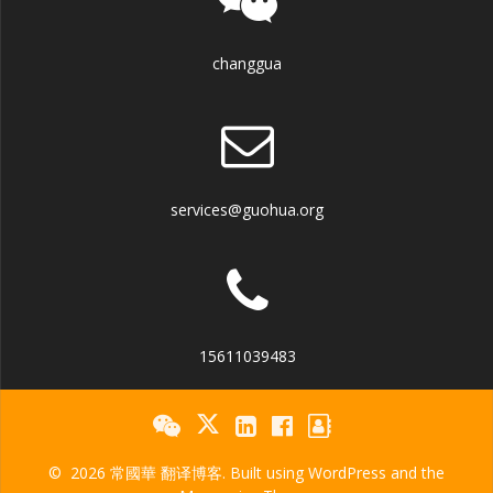
changgua
services@guohua.org
15611039483
© 2026 常國華 翻译博客. Built using WordPress and the