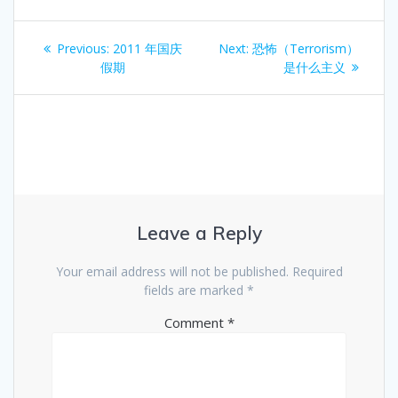
Post
Previous
Next
Previous:
2011 年国庆
Next:
恐怖（Terrorism）
navigation
post:
post:
假期
是什么主义
Leave a Reply
Your email address will not be published.
Required
fields are marked
*
Comment
*