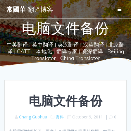
Skip
常國華
翻译博客
to
content
电脑文件备份
中英翻译 | 英中翻译 | 英汉翻译 | 汉英翻译 | 北京翻
译 | CATTI | 本地化 | 翻译专家 | 资深翻译 | Beijing
Translator | China Translator
电脑文件备份
Chang Guohua
资料
October 9, 2011
|
0