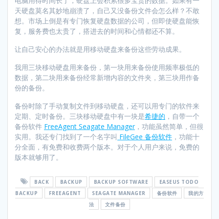
电脑用得时间长了，硬盘上会积累很多宝贵的数据。如果有一
天硬盘莫名其妙地崩溃了，自己又没备份文件会怎么样？不敢
想。市场上倒是有专门恢复硬盘数据的公司，但即使硬盘能恢
复，服务费也太贵了，搭进去的时间和心情都还不算。
让自己安心的办法就是用移动硬盘来备份这些劳动成果。
我用三块移动硬盘用来备份，第一块用来备份使用频率极低的
数据，第二块用来备份经常新增内容的文件夹，第三块用作备
份的备份。
备份时除了手动复制文件到移动硬盘，还可以用专门的软件来
定期、定时备份。三块移动硬盘中有一块是
希捷的
，自带一个
备份软件
FreeAgent Seagate Manager
，功能虽然简单，但很
实用。我还专门找到了一个名字叫
FileGee 备份软件
，功能十
分全面，有免费和收费两个版本。对于个人用户来说，免费的
版本就够用了。
BACK
BACKUP
BACKUP SOFTWARE
EASEUS TODO
BACKUP
FREEAGENT
SEAGATE MANAGER
备份软件
我的方
法
文件备份