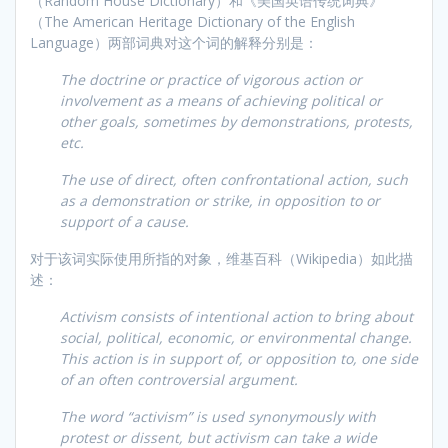
（Random House Dictionary）和《美国英语传统词典》
（The American Heritage Dictionary of the English
Language）两部词典对这个词的解释分别是：
The doctrine or practice of vigorous action or
involvement as a means of achieving political or
other goals, sometimes by demonstrations, protests,
etc.
The use of direct, often confrontational action, such
as a demonstration or strike, in opposition to or
support of a cause.
对于该词实际使用所指的对象，维基百科（Wikipedia）如此描
述：
Activism consists of intentional action to bring about
social, political, economic, or environmental change.
This action is in support of, or opposition to, one side
of an often controversial argument.
The word “activism” is used synonymously with
protest or dissent, but activism can take a wide