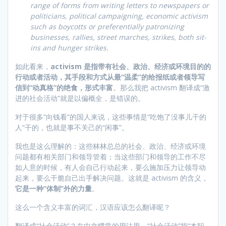
range of forms from writing letters to newspapers or
politicians, political campaigning, economic activism
such as boycotts or preferentially patronizing
businesses, rallies, street marches, strikes, both sit-
ins and hunger strikes.
如此看来，
activism 是指带有社会、政治、经济或环境目的的
行动或者活动，其手段和方式从最“温柔”的给报纸或者领导写
信到“动真格”的绝食，形式丰富
。那么我把 activism 翻译成“激
进的社会活动”就是以偏概全，是错误的。
对于很多“向钱看”的国人来说，这些事情是“吃饱了没事儿干的
人”干的，也就是事不关己的“闲事”。
我也是这么理解的：这些林林总总的社会、政治、经济或环境
问题都有相关部门和领导管着；当这些部门和领导的工作不尽
如人意的时候，有人会自己行动起来，要么施加压力让领导动
起来，要么干脆自己出手解决问题。这就是 activism 的含义，
它是一种“体制”外的力量
。
这么一个含义丰富的词汇，汉语应该怎么翻译呢？
翻译成“社会活动”？在中文惯常的用法里，“社会活动”指“本职