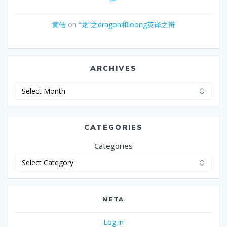
黄佶
on
“龙”之dragon和loong英译之辩
ARCHIVES
Archives
CATEGORIES
Categories
META
Log in