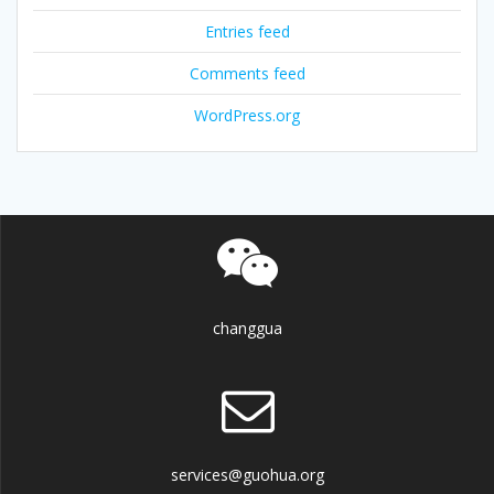
Entries feed
Comments feed
WordPress.org
changgua
services@guohua.org