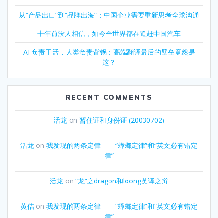
从“产品出口”到“品牌出海”：中国企业需要重新思考全球沟通
十年前没人相信，如今全世界都在追赶中国汽车
AI 负责干活，人类负责背锅：高端翻译最后的壁垒竟然是
这？
RECENT COMMENTS
活龙
on
暂住证和身份证 (20030702)
活龙
on
我发现的两条定律——“蟑螂定律”和“英文必有错定
律”
活龙
on
“龙”之dragon和loong英译之辩
黄佶
on
我发现的两条定律——“蟑螂定律”和“英文必有错定
律”