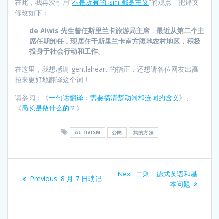
在此，我再次引用“
不是所有的 ism 都是主义
”的观点，把译文
修改如下：
de Alwis 先生曾任斯里兰卡旅游局主席，最近从第二个主
席任期卸任，现居住于斯里兰卡南方腹地农村地区，积极
投身于社会行动和工作。
在这里，我想感谢 gentleheart 的指正，还想请各位网友出高
招来更好地翻译这个词！
请参阅：《
一句话翻译：需要搞清楚动词和连词的含义
》、
《
局长是做什么的？
》
ACTIVISM
公民
我的方法
Post
Next
Next:
二则：德式英语和基
Previous
Previous:
8 月 7 日琐记
navigation
post:
本问题
post: