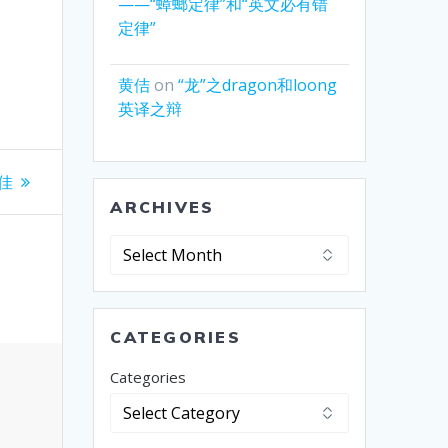
——“蟑螂定律”和“英文必有错
定律”
黄佶
on
“龙”之dragon和loong
英译之辩
佳
ARCHIVES
Archives
CATEGORIES
Categories