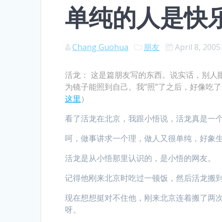
单纯的人是快
Chang Guohua
朋友
April 8, 2005
活龙： 这是篇朋友写的东西。说实话，别人
为镜子能照到自己。我”照”了之后，好像吃
这里
）
看了活龙在北京，我跟小悟说，活龙真是一
呵，做事讲求一个理，做人又很单纯，好象
活龙是从小悟那里认识的，是小悟的网友。
记得他刚来北京时吃过一顿饭，然后活龙搬
现在想想挺对不住他，刚来北京连着搬了两
呀。