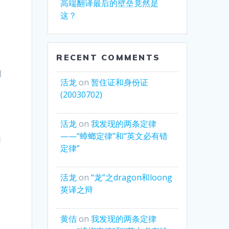
高端翻译最后的壁垒竟然是
这？
RECENT COMMENTS
相
活龙
on
暂住证和身份证
(20030702)
活龙
on
我发现的两条定律
——“蟑螂定律”和“英文必有错
自
定律”
活龙
on
“龙”之dragon和loong
英译之辩
黄佶
on
我发现的两条定律