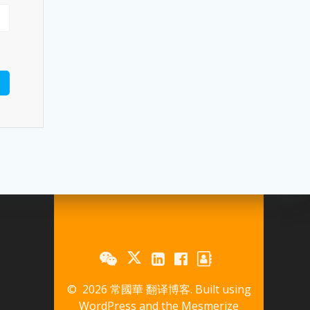
© 2026 常國華 翻译博客. Built using
WordPress and the
Mesmerize