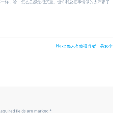
不一样，哈，怎么总感觉很沉重。也许我总把事情做的太严肃了
Next
Next:
傻人有傻福 作者：美女小
post:
Required fields are marked
*