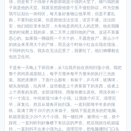
强，但是有了小强屋子再脏那就是小强的天堂了。碰巧我的屋
子就是他的天堂。我甚至想跟他签个互不侵犯协议，作为交换
我可以划出一块特区，每天备好食物让他享用，但是不要乱
跑，不要到处拉屎。但是跟他没法交流，语言不通。没法招
安，他们猖狂变本加厉，大有他是房间主人的态势。他在我睡
觉的时候爬上我的床，第二天早上摸到他的尸体。这还不算最
恶心的。如果我一脚踹死一个大个的，不愿意收尸，那么小个
的就会来享用大个的尸体，而且这个时候小红会出现在现场，
干同样的勾当。我实在无法忍受了，我要吐了。他们俩哪都去
包括卫生间。
于是有一天晚上下班回来，从7点我开始在房间扫荡小强。我把
整个房间弄成底朝上，每平方厘米每平方厘米的执行三光政
策。我把床挪开，下面什么都有：有袜子，乒乓球，玻璃球，
锁头加钥匙，玩具球，这些都是上个房客留下的东西，或者上
上个房客的东西。全部清理掉。用墩布擦出原色。用洗衣粉一
寸一寸清洁。中间发现10来个小强。让我挨个歼灭。清理完
毕，床复位。然后从墙角开始扫荡。一直到那堆半年多的报
纸，装满了两个20斤的大米袋子。报纸下面是房东的烂电脑。
机箱里面至少20个大个小强。我一顿狂摔，被弹出一批，挨个
踩死，一直到听到好像楼下有抗议的声音。然后我抓住机箱猛
抖，一直到抖不出来小强为止。清理完毕，把电脑挪到门口头