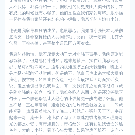
无法摆脱无处不在的小强，小红也跟着起哄。我家小强可能有
人不认得，我得介绍一下。据说他的历史要比人类长的多，在
有恐龙的时候就有小强了。他们是住在我们家的蟑螂。跟小强
一起住在我们家的还有红色的小蚂蚁，我亲切的叫她们小红。
他俩是我家最猖狂的成员。也最恶心。我知道小强根本无法彻
底消灭，除非整栋楼的人共同行动，比如，统一喷药，用芥子
气熏一下整栋楼，甚至整个居民区方可奏效。
我真的很懒惰。我不愿意大动干戈对小强下毒手，我的原则能
忍就算了。但是他得寸进尺，越来越嚣张。实在让我忍无可
忍，是可忍孰不可忍。通常的规矩应该是白天我活动，晚上才
是才是小强的活动时间。但是他不。他白天也出来大摇大摆的
溜达。按常规，如果我在旁边，他不应该跟我面对面实话实
说。但是他偏出来跟我照面。有一次我打开之前保存很好（就
是防小强的）饭盒，饿了，我准备吃点东西，但是还没等我下
勺子，一个肤色暗黑让人恶心的小强抢先一步先进了饭盒。他
是不是一直在等着啊，难道我买的油炸带鱼就这么香，一闻就
能闻到，然后跟着就来了？晚上，那就是小强的天下了。半夜
起来开灯，桌子上，地上稀了哗了四散逃跑或者根本不理睬灯
光的都是小强，有带翅膀的，带横纹的，还有钻进我饭盒的黑
色的，大的，小的。看了心头发紧。如果说房间脏不一定有小