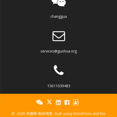
changgua
services@guohua.org
15611039483
© 2026 常國華 翻译博客. Built using WordPress and the