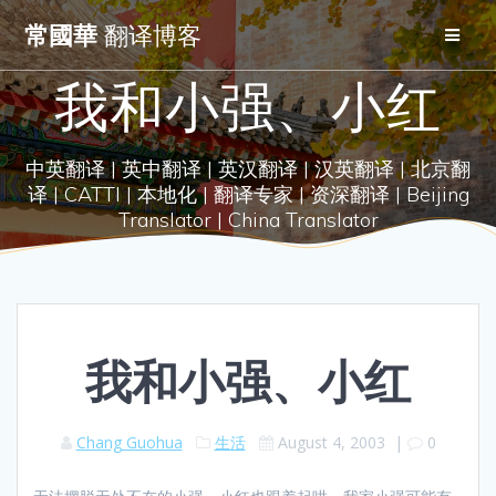
Skip
常國華
翻译博客
to
content
我和小强、小红
中英翻译 | 英中翻译 | 英汉翻译 | 汉英翻译 | 北京翻
译 | CATTI | 本地化 | 翻译专家 | 资深翻译 | Beijing
Translator | China Translator
我和小强、小红
Chang Guohua
生活
August 4, 2003
|
0