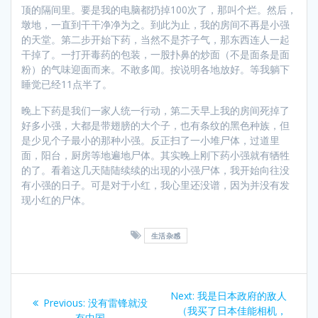
顶的隔间里。要是我的电脑都扔掉100次了，那叫个烂。然后，
墩地，一直到干干净净为之。到此为止，我的房间不再是小强
的天堂。第二步开始下药，当然不是芥子气，那东西连人一起
干掉了。一打开毒药的包装，一股扑鼻的炒面（不是面条是面
粉）的气味迎面而来。不敢多闻。按说明各地放好。等我躺下
睡觉已经11点半了。
晚上下药是我们一家人统一行动，第二天早上我的房间死掉了
好多小强，大都是带翅膀的大个子，也有条纹的黑色种族，但
是少见个子最小的那种小强。反正扫了一小堆尸体，过道里
面，阳台，厨房等地遍地尸体。其实晚上刚下药小强就有牺牲
的了。看着这几天陆陆续续的出现的小强尸体，我开始向往没
有小强的日子。可是对于小红，我心里还没谱，因为并没有发
现小红的尸体。
生活杂感
Post
Next
Next:
我是日本政府的敌人
Previous
Previous:
没有雷锋就没
navigation
post:
（我买了日本佳能相机，
post:
有中国