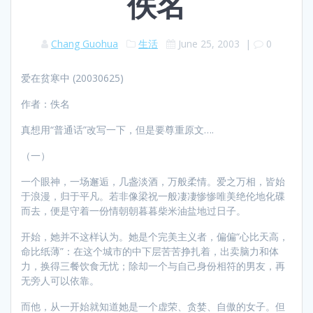
佚名
Chang Guohua
生活
June 25, 2003
|
0
爱在贫寒中 (20030625)
作者：佚名
真想用“普通话”改写一下，但是要尊重原文….
（一）
一个眼神，一场邂逅，几盏淡酒，万般柔情。爱之万相，皆始
于浪漫，归于平凡。若非像梁祝一般凄凄惨惨唯美绝伦地化碟
而去，便是守着一份情朝朝暮暮柴米油盐地过日子。
开始，她并不这样认为。她是个完美主义者，偏偏“心比天高，
命比纸薄”：在这个城市的中下层苦苦挣扎着，出卖脑力和体
力，换得三餐饮食无忧；除却一个与自己身份相符的男友，再
无旁人可以依靠。
而他，从一开始就知道她是一个虚荣、贪婪、自傲的女子。但