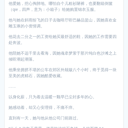
他爱她，挖心掏肺地。哪怕自个儿粗衫陋裤，也要翻箱倒箧
（qie，四声，意为：小箱子）给她购置锦衣玉服。
他与她在斜雨纷飞的日子去咖啡厅听巴赫品篮山，因她喜欢金
雕玉琢的小资情调。
他花去二分之一的工资给她买最舒适的鞋，因她的工作需要四
处奔波。
他陪她不远千里去看海，因她魂牵梦萦于那片纯白色沙滩之上
倾听潮起潮落。
他乘坐拥挤不堪的公车在郊区外颠簸八个小时，终于觅得一块
至美的虎精石，因她酷爱收藏。
…….
以身化薪，只为着去温暖一颗早已尘封多年的心。
她感动着，却又心安理得，不痛不痒。
直到有一天，她与他从他公司门前路过。