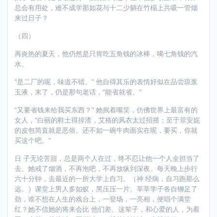
总会有用处，难不成学那如花与十二少躺在竹榻上共吸一管烟
来过日子？
（四）
再炎热的夏天，他仍然是只肯吃五角钱的冰棒，喝七角钱的汽
水。
“是二厂的呢，味道不错。” 他自得其乐的表情好似在品尝琼浆
玉液，末了，仍是那句老话，“能省就省。”
“又要省钱来给我买东西？” 她抿着嘴笑，仿佛世界上最富有的
女人，“白丽的鞋土得掉渣，艾格的风衣太过招摇；至于菲安妮
的皮包简直就是恶俗。还不如一碗牛肉面实在呢，要买，你就
买这个吧。”
日 子无论苦甜，总是两个人在过，终不忍让他一个人全担当了
去。她戒了烟酒，不再泡吧，不再放纵到深夜。每天晚上步行
六十分钟，去最近的一所大学上自习。（神 经病，自习跑那么
远。）课堂上男人多如蚁，黑压压一片。莘莘学子各自铆足了
劲，谁不想在人生的戏台上，一登场，一亮相，便唱个满堂
红？她不信她的将来会比 他们差。这辈子，和心爱的人，为着