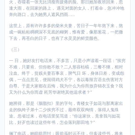
火，吞噬着一张无比消瘦而疲倦的脸。那日她加夜班回来，忽
逢大雨，在回家的路上， 遇见对面的女人，打着伞，急冲冲地
奔向路口，去为她男人遮风挡雨……
这世上，原有许许多多的柴米夫妻，苦日子一年年熬下来，熬
成一碗粘粘稠稠深不见底的糊粥，惟有爱，像那葱花，一把撒
下去，再苍白的日子，也有了水灵灵的鲜货颜色。
（三）
一 日，她好友打电话来，不多言，只是小声读着一段话：“挨穷
不难，只要肯。但你敢不敢？二人形容枯槁，三餐不继，相对
泣血。终于，贫贱夫妻百事哀，脾气日 坏，身体日差，变成怨
偶，一点点意见，便闹得鸡犬不宁，各以毒辣言语去伤害对方
自尊。于是大家都在后悔，我为什么为你而放弃锦衣玉食？我
又为什么为你而虚 耗芳华谢绝其他追求者？”
她辨得，那是《胭脂扣》里的字句，青楼女子如花与那离家出
走的纨绔子弟十二少挨穷不过，最终双双殉情，落得人鬼殊
途。忽省过来，在电话里笑骂道：“你这家伙，竟拿我与如花
比，好歹也读过这些年书，怎会落到那田地？”
搁了电话，她暗暗思忖：眼前虽时运不佳，但多读些书，将来