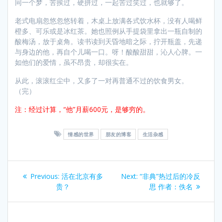
同一个梦，苦挨过，硬拼过，一起苦过笑过，也就够了。
老式电扇忽悠忽悠转着，木桌上放满各式饮水杯，没有人喝鲜
橙多、可乐或是冰红茶。她也照例从手提袋里拿出一瓶自制的
酸梅汤，放于桌角。读书读到天昏地暗之际，拧开瓶盖，先递
与身边的他，再自个儿喝一口。呀！酸酸甜甜，沁人心脾。一
如他们的爱情，虽不昂贵，却很实在。
从此，滚滚红尘中，又多了一对再普通不过的饮食男女。
（完）
注：经过计算，“他”月薪600元，是够穷的。
情感的世界
朋友的博客
生活杂感
Post
Previous
Next
Previous:
活在北京有多
Next:
“非典”热过后的冷反
navigation
post:
post:
贵？
思 作者：佚名