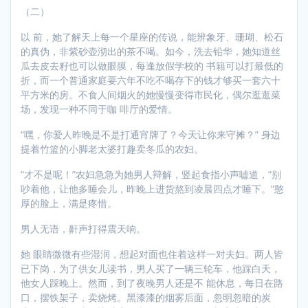
（二）
以 前，她了解天上每一个星座的传说，能辨象牙、珊瑚、松石
的真伪，非紫砂壶沏出的茶不喝。如今，洗去铅华，她知道丝
瓜去皮去籽也可以做眼膜，每逢放假学校的 书籍可以打最低的
折，而一个普通家庭要六年不吃不喝存下的钱才够买一套六十
平方米的房。不食人间烟火的她慢慢变得市民化，偶尔逛逛菜
场，发现一种不同于咖 啡厅的爱情。
“嘿，你爱人昨晚是不是打通宵牌了？今天让你来守摊？” 身边
提着竹篮的小脚老太婆打趣卖冬瓜的农妇。
“才不是呢！”农妇急急为她男人辩解，竖起食指小声嘘道，“别
吵着他，让他多睡会儿，昨晚上进货熬到凌晨四点才睡下。”憨
厚的脸上，满是疼惜。
男人无语，鼾声打得震天响。
她 眼睛微微有些湿润，想起对面也住着这样一对夫妇。两人皆
已下岗，为了供女儿读书，男人买了一辆三轮车，他踩白天，
他女人踩晚上。然而，到了夜晚男人还是不 能休息，每日在路
口，摆铁架子，卖烧烤。黑漆漆的烟雾后面，忽明忽暗的炭