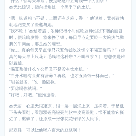
“什么？你每天早晨，便是吃这种五角钱一个的面饼？”
她无比惊讶，指向拐角处一个黑乎乎的土炕。
“嗯，味道相当不错，上面还有芝麻，香！” 他说着，竟兴致勃
勃地跑去买了些递与她。
“我不吃！”她皱着眉，依稀记得小时候吃这种难以下咽的面饼
时，便暗暗发誓：将来挣了钱，每日早点定要吃一大碗热气腾
腾的牛肉面，那是她的理想。
“你……真的每天早点便只花五角钱吃这饼？不喝豆浆吗？”（你
真的每天早上只花五毛钱吃这种饼？不喝豆浆？） 想想仍是难
以置信。
“喝豆浆做什么？公司又不是没有饮水机。”
“白开水哪有豆浆有营养？再说，也才五角钱一杯而已。”
“能省就省。”他一脸固执。
“要你喝你就喝。”
“好吧，好吧。”他推搪着。
她无语，心里无限凄凉，泪一层一层涌上来，压抑着。于是低
下头去看鞋，看那双锃亮锃亮的软牛皮高跟鞋，恨不能将它撕
烂了，碾碎了，还原成一张张花花绿绿的人民币。
那双鞋，可以让他喝六百天的豆浆啊！