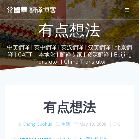
Skip
常國華
翻译博客
to
content
有点想法
中英翻译 | 英中翻译 | 英汉翻译 | 汉英翻译 | 北京翻
译 | CATTI | 本地化 | 翻译专家 | 资深翻译 | Beijing
Translator | China Translator
有点想法
Chang Guohua
生活
May 10, 2008
|
0