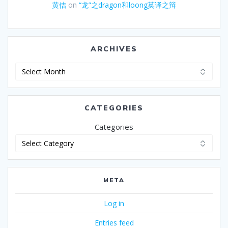
黄佶
on
“龙”之dragon和loong英译之辩
ARCHIVES
Archives
CATEGORIES
Categories
META
Log in
Entries feed