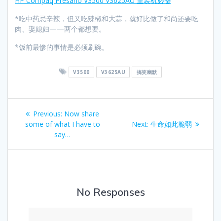
HP Compaq Presario V3500 V3625AU 重装机必备
*吃中药忌辛辣，但又吃辣椒和大蒜，就好比做了和尚还要吃
肉、娶媳妇——两个都想要。
*饭前最惨的事情是必须刷碗。
V3500
V3625AU
搞笑幽默
Post
Previous
Previous:
Now share
navigation
post:
Next
some of what I have to
Next:
生命如此脆弱
post:
say…
No Responses