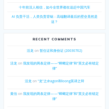
十年前没人相信，如今全世界都在追赶中国汽车
AI 负责干活，人类负责背锅：高端翻译最后的壁垒竟然是
这？
RECENT COMMENTS
活龙
on
暂住证和身份证 (20030702)
活龙
on
我发现的两条定律——“蟑螂定律”和“英文必有错定
律”
活龙
on
“龙”之dragon和loong英译之辩
黄佶
on
我发现的两条定律——“蟑螂定律”和“英文必有错定
律”