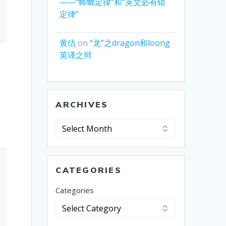
——“蟑螂定律”和“英文必有错
定律”
黄佶
on
“龙”之dragon和loong
英译之辩
ARCHIVES
Archives
CATEGORIES
Categories