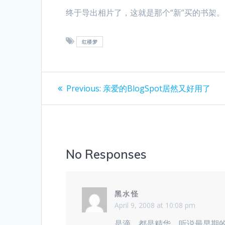
终于导出相片了，这就是那个“新”买的书架。
红楼梦
Post
Previous
Previous:
亲爱的BlogSpot居然又好用了
post:
navigation
No Responses
黑水怪
April 9, 2008 at 10:08 pm
是滴，都是精华。听说最早期