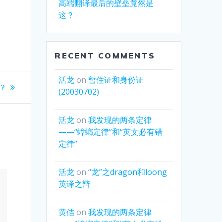
高端翻译最后的壁垒竟然是
这？
RECENT COMMENTS
活龙
on
暂住证和身份证
？
(20030702)
活龙
on
我发现的两条定律
——“蟑螂定律”和“英文必有错
定律”
活龙
on
“龙”之dragon和loong
英译之辩
黄佶
on
我发现的两条定律