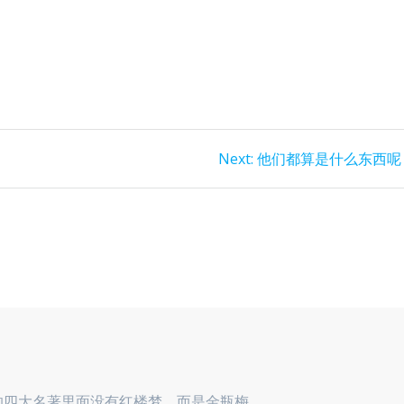
Next
Next:
他们都算是什么东西呢
post:
的四大名著里面没有红楼梦，而是金瓶梅