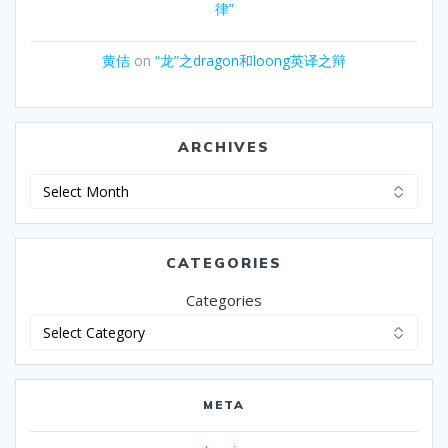
律”
黄佶
on
“龙”之dragon和loong英译之辩
ARCHIVES
Archives
CATEGORIES
Categories
META