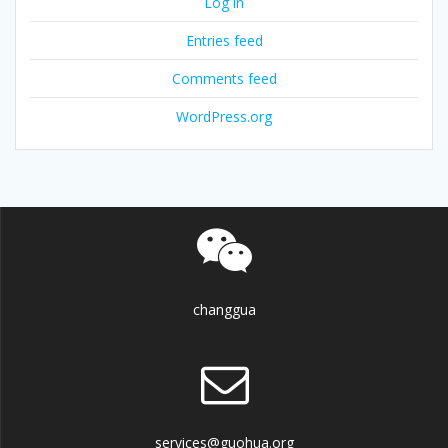
Log in
Entries feed
Comments feed
WordPress.org
changgua
services@guohua.org