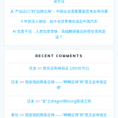
译方法
从“产品出口”到“品牌出海”：中国企业需要重新思考全球沟通
十年前没人相信，如今全世界都在追赶中国汽车
AI 负责干活，人类负责背锅：高端翻译最后的壁垒竟然是
这？
RECENT COMMENTS
活龙
on
暂住证和身份证 (20030702)
活龙
on
我发现的两条定律——“蟑螂定律”和“英文必有错定
律”
活龙
on
“龙”之dragon和loong英译之辩
黄佶
on
我发现的两条定律——“蟑螂定律”和“英文必有错定