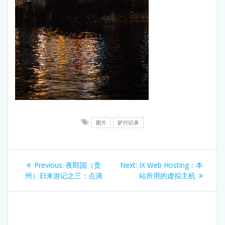
图片
驴行记录
Post
Previous
Next
Previous:
夜郎国（贵
Next:
IX Web Hosting：本
navigation
post:
post:
州）归来游记之三：点滴
站所用的虚拟主机