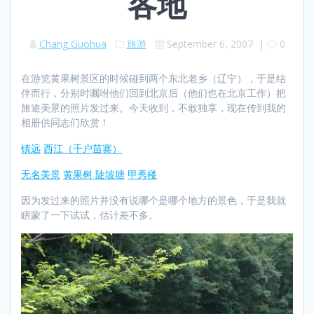
各地
Chang Guohua
旅游
September 6, 2007
|
0
在游览黄果树景区的时候碰到两个东北老乡（辽宁），于是结
伴而行，分别时嘱咐他们回到北京后（他们也在北京工作）把
旅途美景的照片发过来。今天收到，不敢独享，现在传到我的
相册供同志们欣赏！
镇远
西江（千户苗寨）
无名美景
黄果树 陡坡塘
甲秀楼
因为发过来的照片并没有说哪个是哪个地方的景色，于是我就
瞎蒙了一下试试，估计差不多。