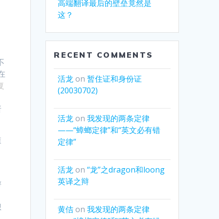
高端翻译最后的壁垒竟然是
这？
RECENT COMMENTS
不
在
活龙
on
暂住证和身份证
复
(20030702)
所
活龙
on
我发现的两条定律
——“蟑螂定律”和“英文必有错
森
定律”
活龙
on
“龙”之dragon和loong
英译之辩
游
想
黄佶
on
我发现的两条定律
且