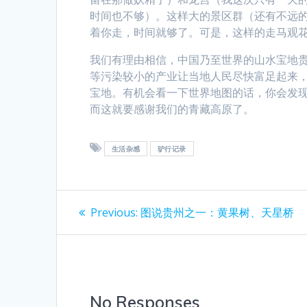
时间也不够）。这样大的景区群（还有不远
着你走，时间就够了。可是，这样的走马观花
我们有理由相信，中国乃至世界的山水宝地贵
等污染较小的产业让当地人民尽快富足起来
宝地。有机会看一下世界地图的话，你会发
而这就要感谢我们的青藏高原了。
生活杂感
驴行记录
Post
Previous
Previous:
图说贵州之一：黄果树、天星桥
post:
navigation
No Responses