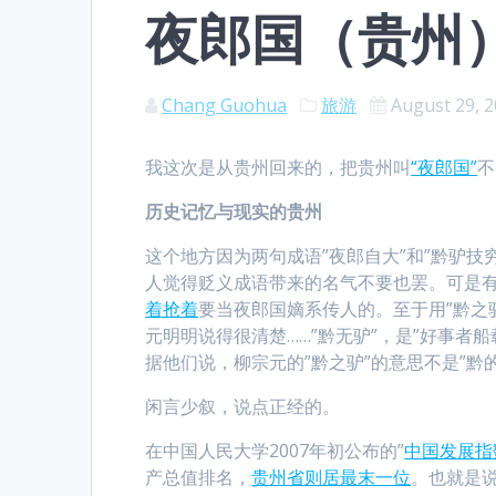
夜郎国（贵州
Chang Guohua
旅游
August 29, 
我这次是从贵州回来的，把贵州叫
“夜郎国”
不
历史记忆与现实的贵州
这个地方因为两句成语”夜郎自大”和”黔驴
人觉得贬义成语带来的名气不要也罢。可是
着抢着
要当夜郎国嫡系传人的。至于用”黔之
元明明说得很清楚……”黔无驴”，是”好事者
据他们说，柳宗元的”黔之驴”的意思不是”黔
闲言少叙，说点正经的。
在中国人民大学2007年初公布的”
中国发展指
产总值排名，
贵州省则居最末一位
。也就是