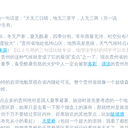
一句话是：”天无三日晴，地无三里平，人无三两（另一说
中生有。
和，冬无严寒，夏无酷暑，四季分明。常年雨量充沛，时空分布
湿度较大”；”贵州省地处低纬山区，地势高差悬殊，天气气候特点
来源
）
【以上引用的三句话比较专业，地理没学好的同学可以先
贵州的这种气候就变成了它的最强”卖点”之一了。现在贵州省的
个夏季，备受酷暑煎熬的火炉中人一定会被那
多彩
、
清凉
的贵州
独特的岩溶地貌景观在省内随处可见。整个贵州省就像一个超级
峻岭。
景点众多的贵州绝对是国人夏季避暑、旅游时首先要考虑的一个地
的景区群，如果只是去看一下那个烟盒上的瀑布，那就绝对是旅
，但千万不要错过景区内外、距离较近的其他景点，比如
陡坡塘
瀑布先从小的看起）、
天星桥
（包括一个超大的溶洞，我看了都
的时间，能把黄果树和天星桥景区看完就已经累得差不多了，而