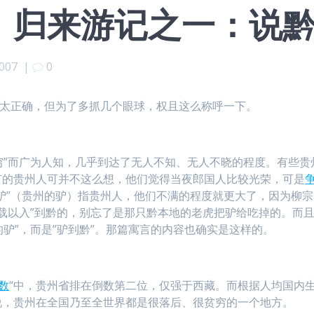
）归来游记之一：说
2007
|
0
太正确，但为了多抓几个眼球，权且这么称呼一下。
技穷”而广为人知，几乎到达了无人不知、无人不晓的程度。有些贵
有的贵州人可并不这么想，他们觉得当夜郎国人比较光荣，可是
驴”（贵州的驴）指贵州人，他们不满的程度就更大了，因为柳宗
船载以入”到黔的，别忘了是那只黔本地的老虎把驴给吃掉的。而
的驴”，而是”驴到黔”。那篇寓言的内容也确实是这样的。
数
“中，贵州省排在倒数第二位，仅强于西藏。而根据人均国内
说，贵州在全国乃至全世界都是很落后、很贫穷的一个地方。