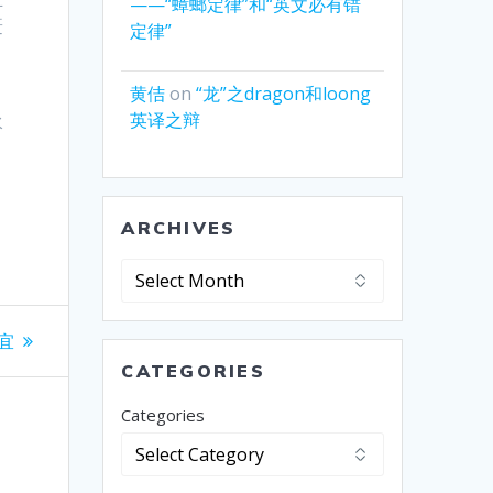
——“蟑螂定律”和“英文必有错
赶
定律”
黄佶
on
“龙”之dragon和loong
英译之辩
水
，
ARCHIVES
Archives
宜
CATEGORIES
Categories