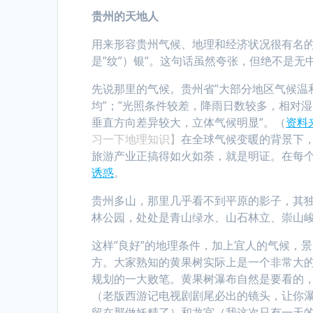
贵州的天地人
用来形容贵州气候、地理和经济状况很有名的
是”纹”）银”。这句话虽然夸张，但绝不是无
先说那里的气候。贵州省”大部分地区气候温
均”；”光照条件较差，降雨日数较多，相对
垂直方向差异较大，立体气候明显”。（
资料
习一下地理知识】
在全球气候变暖的背景下，
旅游产业正搞得如火如荼，就是明证。在每
诱惑
。
贵州多山，那里几乎看不到平原的影子，其
林公园，处处是青山绿水、山石林立、崇山
这样”良好”的地理条件，加上宜人的气候，
方。大家熟知的黄果树实际上是一个非常大
规划的一大败笔。黄果树瀑布自然是要看的
（老版西游记电视剧剧尾必出的镜头，让你
留在那做妖精了）和龙宫（我这次只有一天