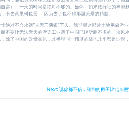
的苗寨），一天的时间是绝对不够的。当然，如果旅行社的导游
，不去黄果树也罢……因为去了也不得那里美景的精髓。
州绝对不会永远”人无三两银”下去。我期望这那片土地用旅游业
，而不要让无法无天的污染工业毁了中国已经所剩不多的一块风
现，除了中国的云贵高原，北半球同一纬度的陆地几乎都是沙漠
Next
Next:
说你都不信，纽约的房子比北京便
post: