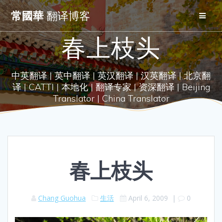
Skip
常國華
翻译博客
to
content
春上枝头
中英翻译 | 英中翻译 | 英汉翻译 | 汉英翻译 | 北京翻
译 | CATTI | 本地化 | 翻译专家 | 资深翻译 | Beijing
Translator | China Translator
春上枝头
Chang Guohua
生活
April 6, 2009
|
0