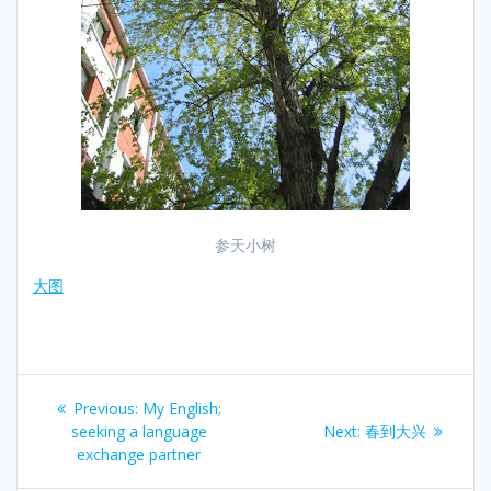
参天小树
大图
Post
Previous
Previous:
My English;
navigation
post:
Next
seeking a language
Next:
春到大兴
post:
exchange partner