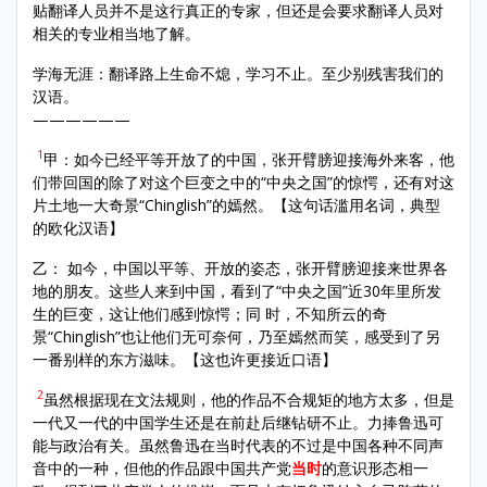
贴翻译人员并不是这行真正的专家，但还是会要求翻译人员对
相关的专业相当地了解。
学海无涯：翻译路上生命不熄，学习不止。至少别残害我们的
汉语。
——————
1
甲：如今已经平等开放了的中国，张开臂膀迎接海外来客，他
们带回国的除了对这个巨变之中的“中央之国”的惊愕，还有对这
片土地一大奇景“Chinglish”的嫣然。【这句话滥用名词，典型
的欧化汉语】
乙： 如今，中国以平等、开放的姿态，张开臂膀迎接来世界各
地的朋友。这些人来到中国，看到了“中央之国”近30年里所发
生的巨变，这让他们感到惊愕；同 时，不知所云的奇
景“Chinglish”也让他们无可奈何，乃至嫣然而笑，感受到了另
一番别样的东方滋味。【这也许更接近口语】
2
虽然根据现在文法规则，他的作品不合规矩的地方太多，但是
一代又一代的中国学生还是在前赴后继钻研不止。力捧鲁迅可
能与政治有关。虽然鲁迅在当时代表的不过是中国各种不同声
音中的一种，但他的作品跟中国共产党
当时
的意识形态相一