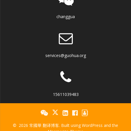
changgua
services@guohua.org
15611039483
© 2026 常國華 翻译博客. Built using WordPress and the