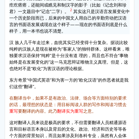
疙疙瘩瘩，还能间或瞧见和制汉字的影子（比如《记念刘和珍
2
君》一文题目中“记念”二字）。
其实这只是汉语言发展变化中
一个历史阶段而已，后来的中国文人用自己的辛勤劳动把汉语
言的书面语发展成现在这个样子——现在的书面语到底是什么
样子，用一本书也说不清楚。
汉 族人几千年走过来，血统其实已经变得十分复杂。据说比较
纯粹的汉族人是现在被称为“客家人”的独特群体。这样看来，唯
独要求汉语保持“纯粹”是十分没有道 理的，而且也不符合“事物
始终是在发展变化的”这一马克思辩证唯物主义真理。但是，这
也绝对不是“欧化”为害汉语的理论根据。
东方奇景“中国式英语”和为害一方的“欧化汉语”的作恶者就是我
们这些“翻译”。
在翻译当中，如果不是有政治、法律、场合等方面特别的要求
的话，最理想的状态是：用目标阅读人群的写作和阅读习惯去
重写
要翻译的内容。此乃
翻译实为重写
之意。
这对翻译人员来说是极高的要求，不但需要翻译人员精通源语
言和目标语言本身以及背后的文化、政治、经济和历史等等各
个方面的背景知识，而且如果涉及到各科专业，虽然有人会体