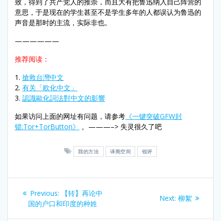
致，得到了共产党人的推崇，而且大有把鲁迅纳入自己阵营的
意思，于是现在的学生甚至不是学生多年的人都误认为鲁迅的
声音是那时的主流，实际非也。
——————
推荐阅读：
1.
搶救台灣中文
2.
有关「欧化中文」
3.
認識歐化詞法對中文的影響
如果访问上面的网址有问题，请参考
《一键突破GFW封
锁:Tor+TorButton》
。———–> 失灵很久了吧
我的方法
译阁空间
锐评
Post
Previous
Previous:
【转】再论中
Next
Next:
柳絮
navigation
post:
国的户口和印度的种姓
post: