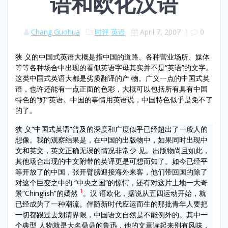
语和欧化汉语
Chang Guohua
时评
英语
April 7, 2007
|
0
狭 义的中国式英语大概是指中国的道路、各种营业场所、媒体
等等各种场合中出现的看似英语字母其实并不是“英语”的文字。
这类中国式英语大都是劣质翻译的产 物。广义一点的中国式英
语，也许还能有一点正面的色彩，大概可以包括所有具有中国
特色的“好”英语。中国的事情用英语说，中国特色似乎是免不了
的了。
狭 义“中国式英语”普及的深度和广度似乎已经超出了一般人的
想像。我的观察结果是，在中国的出版物中，如果同时出现中
文和英文，英文正确无误的情况非常少 见。出版物尚且如此，
其他场合出现的中文附带的英译更是可想而知了。如今已经平
等开放了的中国，张开臂膀迎接海外来客，他们带回国的除了
对这个巨变之中的 “中央之国”的惊愕，还有对这片土地一大奇
1
景“Chinglish”的嫣然
。汉 语欧化，据说从五四运动开始，就
已经成为了一种潮流。伴随新时代应运而生的那批青年人要把
一切都跟过去划清界限，中国语文自然是不能例外的。其中一
个典型 人物就是大名鼎鼎的鲁迅，他的文章读起来别有风味，