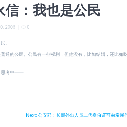
永信：我也是公民
0, 2006
|
0
公民。
是普通的公民。公民有一些权利，但他没有，比如结婚，还比如
。思考中――
Next
Next:
公安部：长期外出人员二代身份证可由亲属
post: