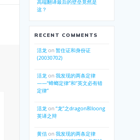
高端翻译最后的壁垒竟然是
这？
RECENT COMMENTS
活龙
on
暂住证和身份证
(20030702)
活龙
on
我发现的两条定律
——“蟑螂定律”和“英文必有错
定律”
活龙
on
“龙”之dragon和loong
英译之辩
黄佶
on
我发现的两条定律