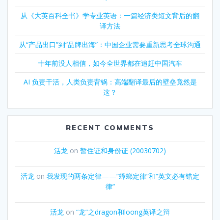
从《大英百科全书》学专业英语：一篇经济类短文背后的翻
译方法
从“产品出口”到“品牌出海”：中国企业需要重新思考全球沟通
十年前没人相信，如今全世界都在追赶中国汽车
AI 负责干活，人类负责背锅：高端翻译最后的壁垒竟然是
这？
RECENT COMMENTS
活龙
on
暂住证和身份证 (20030702)
活龙
on
我发现的两条定律——“蟑螂定律”和“英文必有错定
律”
活龙
on
“龙”之dragon和loong英译之辩