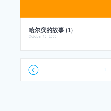
哈尔滨的故事 (1)
October 15, 2000
Posts
Pag
1
navigation