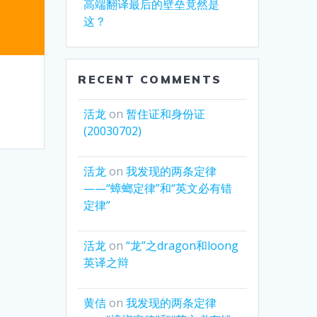
高端翻译最后的壁垒竟然是
这？
RECENT COMMENTS
活龙
on
暂住证和身份证
(20030702)
活龙
on
我发现的两条定律
——“蟑螂定律”和“英文必有错
定律”
活龙
on
“龙”之dragon和loong
英译之辩
黄佶
on
我发现的两条定律