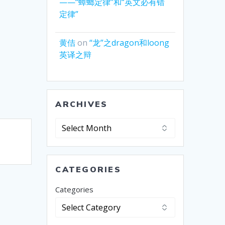
——“蟑螂定律”和“英文必有错
定律”
黄佶
on
“龙”之dragon和loong
英译之辩
ARCHIVES
Archives
CATEGORIES
Categories